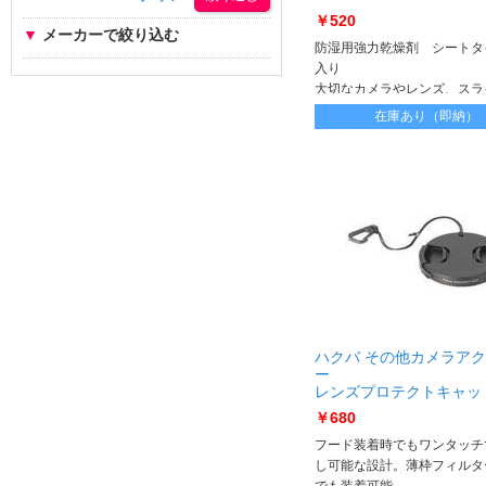
￥520
▼
メーカーで絞り込む
防湿用強力乾燥剤 シートタ
入り
大切なカメラやレンズ、スラ
リント、フィルムをカビ・湿
在庫あり（即納）
る
ハクバ その他カメラア
ー
レンズプロテクトキャッ
プ 55mm KA-LCP55 KA-
￥680
フード装着時でもワンタッチ
し可能な設計。薄枠フィルタ
でも装着可能。