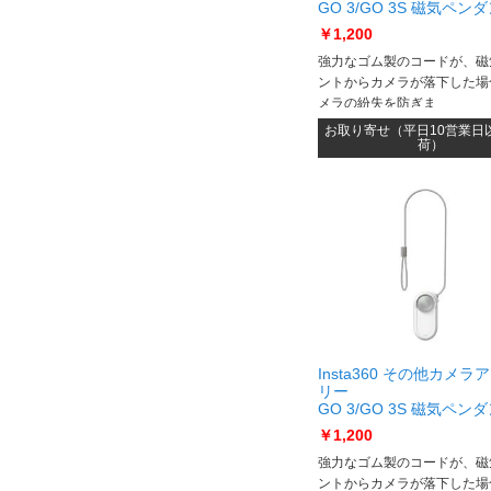
GO 3/GO 3S 磁気ペン
全コード CINSBATJ-B
￥1,200
GO 3/GO 3S 磁気ペン
全コード CINSBATJ-B
強力なゴム製のコードが、磁
ントからカメラが落下した場
メラの紛失を防ぎま
す GO 3/GO 3S を保護す
お取り寄せ（平日10営業日
の保護ケースが付いています
荷）
Insta360 その他カメラ
リー
GO 3/GO 3S 磁気ペン
全コード CINSBATK-W
￥1,200
GO 3/GO 3S 磁気ペン
全コード CINSBATK-W
強力なゴム製のコードが、磁
ントからカメラが落下した場