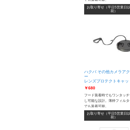
お取り寄せ（平日5営業日
荷）
ハクバ その他カメラア
ー
レンズプロテクトキャッ
プ 40.5mm KA-LCP405 
￥680
LCP405
フード装着時でもワンタッチ
し可能な設計。薄枠フィルタ
でも装着可能。
お取り寄せ（平日5営業日
荷）