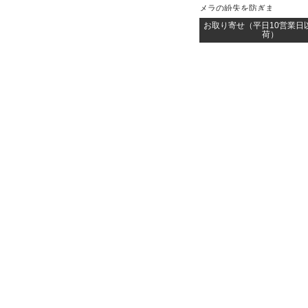
メラの紛失を防ぎま
す GO 3/GO 3S を保護す
お取り寄せ（平日10営業日
の保護ケースが付いています
荷）