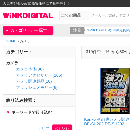
人気デジタル家電 激安価格にて販売中！！
カテゴリーから探す
注目
WiNK DIGITALの5年間
HOME
カメラ
>
カテゴリー：
319件中、1件から30
カメラ
・カメラ本体(96)
・カメラアクセサリー(205)
・カメラ関連製品(10)
・フラッシュメモリー(8)
絞り込み検索：
▼
キーワードで絞り込む
Kenko その他カメラ関
DF-SH202 DF-SH202
クリア