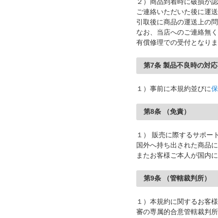
２）商品到着時に破損が認
ご連絡いただいた後に運送
引取後に商品の運送上の問
なお、当店へのご連絡無く
有償修理での受付となりま
第7条 製品不良時の対
１）事前に本規約並びに
保
第8条 （免責）
１） 販売に際するサポー
国外へ持ち出された商品に
またお客様ご本人が国内に
第9条 （管轄裁判所）
１）本規約に関するお客様
審の専属的合意管轄裁判所