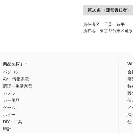
第10条 （運営責任者）
責任者名 千葉 恭平
所在地 東京都台東区竜泉3-
商品を探す：
W
パソコン
会
AV・情報家電
店
調理・生活家電
特
カメラ
販
カー用品
個
ゲーム
メ
ホビー
法
DIY・工具
仕
時計