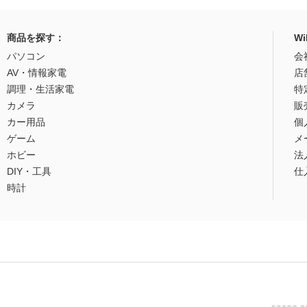
商品を探す：
W
パソコン
会
AV・情報家電
店
調理・生活家電
特
カメラ
販
カー用品
個
ゲーム
メ
ホビー
法
DIY・工具
仕
時計