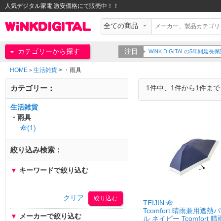
人気デジタル家電 激安価格にて販売中！！
カテゴリーから探す
注目
WiNK DIGITALの5年間
HOME
生活雑貨
>
・雨具
>
カテゴリー：
1件中、1件から1件ま
生活雑貨
・雨具
傘(1)
絞り込み検索：
▼
キーワードで絞り込む
クリア
TEIJIN 傘
Tcomfort 晴雨兼用遮熱
▼
メーカーで絞り込む
ル ネイビー Tcomfort 