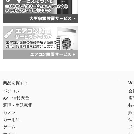
商品を探す：
W
パソコン
会
AV・情報家電
店
調理・生活家電
特
カメラ
販
カー用品
個
ゲーム
メ