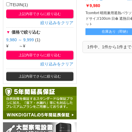
遮熱パラソル ネイビー
TEIJIN(1)
￥9,980
Tcomfort 晴雨兼用遮熱パラ
上記内容でさらに絞り込む
ドサイズ100cm 日傘 遮熱日傘
絞り込みをクリア
ット
遮光100％ 紫外線カット 男
在庫あり（即納）
▼
価格で絞り込む
さ対策 熱中症対策 帝人アク
9,980 ～ 9,999
(1)
¥
～¥
1件中、1件から1件ま
上記内容でさらに絞り込む
絞り込みをクリア
上記内容でさらに絞り込む