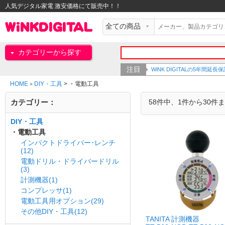
人気デジタル家電 激安価格にて販売中！！
カテゴリーから探す
注目
WiNK DIGITALの5年間延長保
HOME
DIY・工具
>
・電動工具
>
カテゴリー：
58件中、1件から30件
DIY・工具
・電動工具
インパクトドライバー･レンチ
(12)
電動ドリル・ドライバードリル
(3)
計測機器(1)
コンプレッサ(1)
電動工具用オプション(29)
その他DIY・工具(12)
TANITA 計測機器