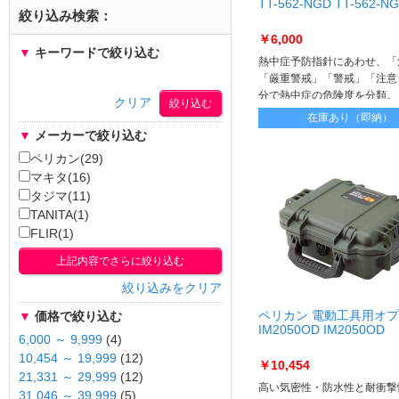
TT-562-NGD TT-562-N
絞り込み検索：
￥6,000
▼
キーワードで絞り込む
熱中症予防指針にあわせ、「
「厳重警戒」「警戒」「注意
分で熱中症の危険度を分類。
クリア
に合わせて異なる警告アラー
在庫あり（即納）
らせします
▼
メーカーで絞り込む
ペリカン(29)
マキタ(16)
タジマ(11)
TANITA(1)
FLIR(1)
上記内容でさらに絞り込む
絞り込みをクリア
ペリカン 電動工具用オ
▼
価格で絞り込む
IM2050OD IM2050OD
6,000 ～ 9,999
(4)
10,454 ～ 19,999
(12)
￥10,454
21,331 ～ 29,999
(12)
高い気密性・防水性と耐衝撃
31,046 ～ 39,999
(5)