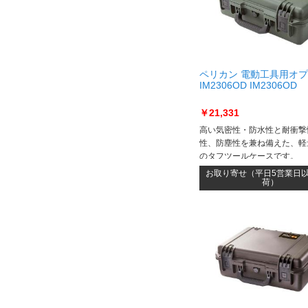
ペリカン 電動工具用オ
IM2306OD IM2306OD
￥21,331
高い気密性・防水性と耐衝撃
性、防塵性を兼ね備えた、軽
のタフツールケースです。
お取り寄せ（平日5営業日
荷）