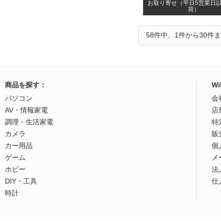
お取り寄せ（平日5営業日
荷）
58件中、1件から30件
商品を探す：
W
パソコン
会
AV・情報家電
店
調理・生活家電
特
カメラ
販
カー用品
個
ゲーム
メ
ホビー
法
DIY・工具
仕
時計