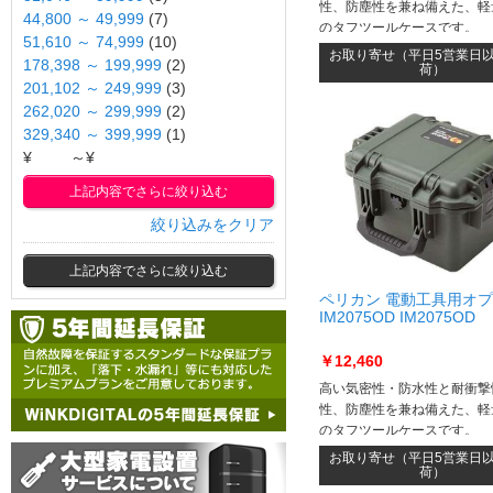
性、防塵性を兼ね備えた、軽
44,800 ～ 49,999
(7)
のタフツールケースです。
51,610 ～ 74,999
(10)
お取り寄せ（平日5営業日
178,398 ～ 199,999
(2)
荷）
201,102 ～ 249,999
(3)
262,020 ～ 299,999
(2)
329,340 ～ 399,999
(1)
¥
～¥
上記内容でさらに絞り込む
絞り込みをクリア
上記内容でさらに絞り込む
ペリカン 電動工具用オ
IM2075OD IM2075OD
￥12,460
高い気密性・防水性と耐衝撃
性、防塵性を兼ね備えた、軽
のタフツールケースです。
お取り寄せ（平日5営業日
荷）