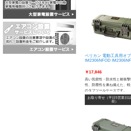
ペリカン 電動工具用オ
IM2306NFOD IM2306N
￥17,846
高い気密性・防水性と耐衝撃
性、防塵性を兼ね備えた、軽
のタフツールケースです。
お取り寄せ（平日5営業日
荷）