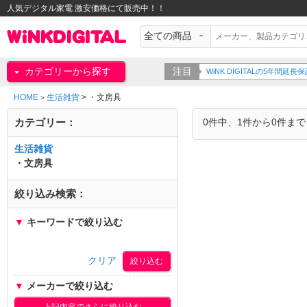
人気デジタル家電 激安価格にて販売中！！
カテゴリーから探す
注目
WiNK DIGITALの5年間
HOME
生活雑貨
>
・文房具
>
カテゴリー：
0件中、1件から0件ま
生活雑貨
・文房具
絞り込み検索：
▼
キーワードで絞り込む
クリア
▼
メーカーで絞り込む