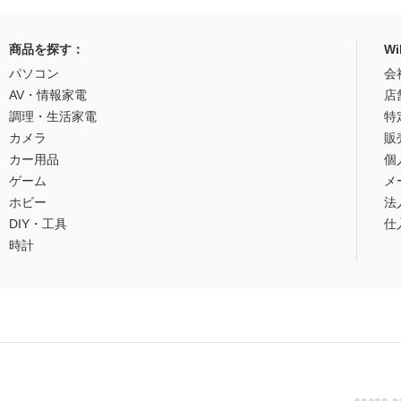
商品を探す：
W
パソコン
会
AV・情報家電
店
調理・生活家電
特
カメラ
販
カー用品
個
ゲーム
メ
ホビー
法
DIY・工具
仕
時計