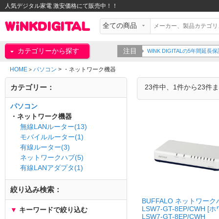
人気デジタル家電 激安価格にて販売中！！
カテゴリーから探す
注目
WiNK DIGITALの5年間
HOME
パソコン
>
・ネットワーク機器
>
カテゴリー：
23件中、1件から23件
パソコン
・ネットワーク機器
無線LANルーター(13)
モバイルルーター(1)
有線ルーター(3)
ネットワークハブ(5)
有線LANアダプタ(1)
絞り込み検索：
BUFFALO ネットワーク
LSW7-GT-8EP/CWH [
▼
キーワードで絞り込む
LSW7-GT-8EP/CWH