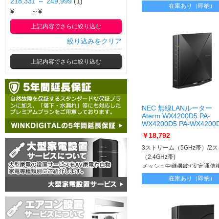
218,331 ～ 249,999
(1)
在庫あり（即納）
¥
～¥
上記内容でさらに絞り込む
絞り込みをクリア
上記内容でさらに絞り込む
NEC 無線LANルーター
Aterm WX4200D5 PA-
WX4200D5 PA-WX4200
￥18,792
3ストリーム（5GHz帯）/2
（2.4GHz帯)
メッシュ中継機能+安定通信
在庫あり（即納）