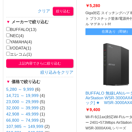
￥5,280
クリア
Giga対応 スイッチングハブ 
ト プラスチック筐体/電源外
▼
メーカーで絞り込む
ル マグネット付
BUFFALO(13)
在庫あり（即納）
NEC(4)
YAMAHA(4)
I/ODATA(1)
エレコム(1)
上記内容でさらに絞り込む
絞り込みをクリア
▼
価格で絞り込む
5,280 ～ 9,999
(6)
BUFFALO 無線LANルー
14,721 ～ 19,999
(4)
AirStation WSR-3000A
23,000 ～ 29,999
(5)
ック] ★ WSR-3000AX4
32,000 ～ 39,999
(2)
￥9,400
42,908 ～ 49,999
(1)
Wi-Fi 6(11ax)対応Wi-Fiルー
66,800 ～ 74,999
(2)
ー 2401+573Mbps AirStation
107,985 ～ 149,999
(2)
WSR-3000AX4Lシリーズ