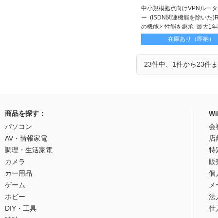
中小規模拠点向けVPNルータ
ー (ISDN関連機能を除いた)R
の機能と性能を継承 最大1
YNOライセンスバンドルモ
在庫あり（即納）
23件中、1件から23件
商品を探す：
W
パソコン
会
AV・情報家電
店
調理・生活家電
特
カメラ
販
カー用品
個
ゲーム
メ
ホビー
法
DIY・工具
仕