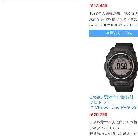
5JF
￥13,480
1983年の発売以来、飽くな
求めて進化を続けるタフネス
G-SHOCKの10年バッテリーBi
シリーズ 自然志向のライフ
在庫あり（即納）
を彩るモデル
CASIO 男性向け腕時計
プロトレッ
ク Climber Line PRG-69
PRG-69-1JF
￥20,790
自然を愛する人に向けた本格
アギアPRO TREK
野営時の火の扱いを考慮した