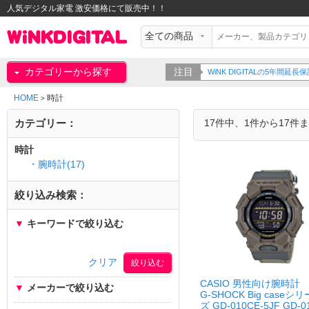
人気デジタル家電 激安価格にて販売中！！
カテゴリーから探す
注目
WiNK DIGITALの5年間
HOME
時計
>
カテゴリー：
17件中、1件から17件
時計
・腕時計(17)
絞り込み検索：
▼
キーワードで絞り込む
クリア
CASIO 男性向け腕時計
▼
メーカーで絞り込む
G-SHOCK Big caseシリ
ズ GD-010CE-5JF GD-0