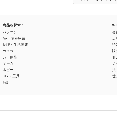
商品を探す：
W
パソコン
会
AV・情報家電
店
調理・生活家電
特
カメラ
販
カー用品
個
ゲーム
メ
ホビー
法
DIY・工具
仕
時計