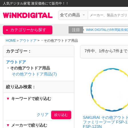
人気デジタル家電 激安価格にて販売中！！
カテゴリーから探す
注目
WiNK DIGITALの5年間
HOME
アウトドア
>
・その他アウトドア用品
>
カテゴリー：
7件中、1件から7件ま
アウトドア
・その他アウトドア用品
その他アウトドア用品(7)
絞り込み検索：
▼
キーワードで絞り込む
クリア
SAKURAI その他アウ
ファミリーフープ FSP-1
▼
メーカーで絞り込む
FSP-123N