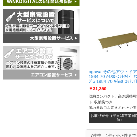
ogawa その他アウトド
1984-70 ﾊｲ&ﾛｰｺｯﾄﾜｲﾄﾞ ｻ
ｼﾞｭ 1984-70 ﾊｲ&ﾛｰｺｯﾄﾜｲ
ﾍﾞｰｼﾞｭ
￥31,350
収納コンパクト、高さ調整可
ト 収納袋つき
脚の差込口を変えるだけで高
㎝、25㎝の2段階に変更可能
お取り寄せ（平日10営業日
荷）
7件中、1件から7件ま