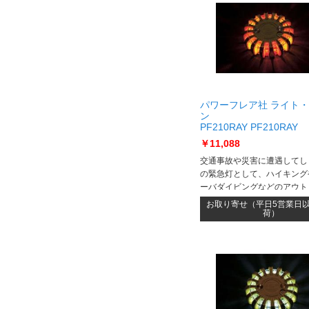
パワーフレア社 ライト
ン
PF210RAY PF210RAY
￥11,088
交通事故や災害に遭遇してし
の緊急灯として、ハイキング
ーバダイビングなどのアウト
リンスポーツ用多機能フラッ
お取り寄せ（平日5営業日
トとして最適な、最新のLE
荷）
用した画期的な全方向型LE
す。