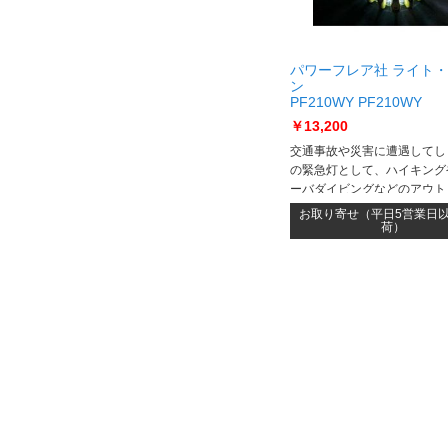
パワーフレア社 ライト
ン
PF210WY PF210WY
￥13,200
交通事故や災害に遭遇してし
の緊急灯として、ハイキング
ーバダイビングなどのアウト
リンスポーツ用多機能フラッ
お取り寄せ（平日5営業日
トとして最適な、最新のLE
荷）
用した画期的な全方向型LE
す。