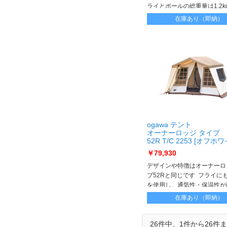
ライとポールの総重量は1.2k
形、六角形で使用できます 
在庫あり（即納）
ッカーやソロキャンパーにお
ogawa テント
オーナーロッジ タイプ
52R T/C 2253 [オフホ
ンドベージュ×ダークブラウ
￥79,930
ｰﾅｰﾛｯｼﾞ ﾀｲﾌﾟ52R T/C 22
デザインや特徴はオーナーロ
プ52Rと同じです フライにも
を使用し、通気性・保温性が
に快適なキャンプをお楽しみ
在庫あり（即納）
ます
26件中、1件から26件