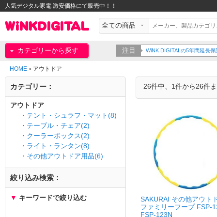
人気デジタル家電 激安価格にて販売中！！
カテゴリーから探す
注目
WiNK DIGITALの5年間
HOME
アウトドア
>
カテゴリー：
26件中、1件から26件
アウトドア
・テント・シュラフ・マット(8)
・テーブル・チェア(2)
・クーラーボックス(2)
・ライト・ランタン(8)
・その他アウトドア用品(6)
絞り込み検索：
▼
キーワードで絞り込む
SAKURAI その他アウ
ファミリーフープ FSP-1
FSP-123N