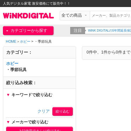
人気デジタル家電 激安価格にて販売中！！
カテゴリーから探す
注目
WiNK DIGITALの5年間
HOME
ホビー
>
・季節玩具
>
カテゴリー：
0件中、1件から0件ま
ホビー
・季節玩具
絞り込み検索：
▼
キーワードで絞り込む
クリア
▼
メーカーで絞り込む