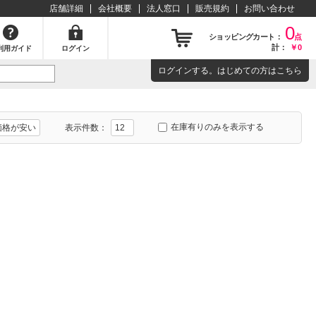
店舗詳細
会社概要
法人窓口
販売規約
お問い合わせ
0
ショッピングカート：
点
計：
￥0
利用ガイド
ログイン
ログイン
する。はじめての方は
こちら
在庫有りのみを表示する
表示件数：