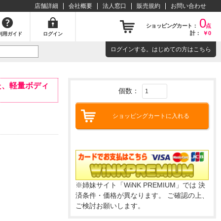
店舗詳細
会社概要
法人窓口
販売規約
お問い合わせ
0
ショッピングカート：
点
計：
￥0
利用ガイド
ログイン
ログイン
する。はじめての方は
こちら
た、軽量ボディ
個数：
ショッピングカートに入れる
※姉妹サイト「WiNK PREMIUM」では 決
済条件・価格が異なります。 ご確認の上、
ご検討お願いします。