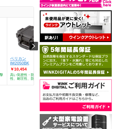
ペリカン
ペリカン
ペリカ
IM2050BK
IM2075NFOD
IM2075
￥10,454
￥10,665
￥12,46
撃
高い気密性・防水性と耐衝撃
高い気密性・防水性と耐衝撃
高い気密
性、耐圧性、防...
性、耐圧性、防...
性、耐圧性