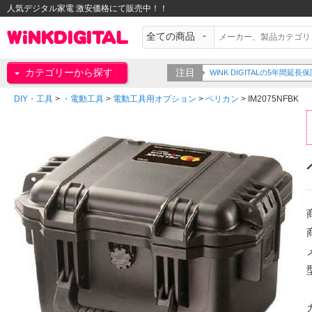
人気デジタル家電 激安価格にて販売中！！
カテゴリーから探す
注目
WiNK DIGITALの5年間
DIY・工具
>
・電動工具
>
電動工具用オプション
>
ペリカン
>
IM2075NFBK