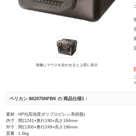
画像にマウスを合わせると上部に表示
ペリカン IM2075NFBK の 商品仕様1：
素材 : HPX(高強度ポリプロピレン系樹脂)
内寸 : 間口241×奥行190×高さ184mm
外寸 : 間口300×奥行249×高さ196mm
質量 : 1.5kg