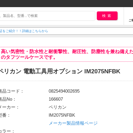
検索
ご
延長保証をご紹介！！詳細はこちらから
高い気密性・防水性と耐衝撃性、耐圧性、防塵性を兼ね備え
のタフツールケースです。
ペリカン 電動工具用オプション IM2075NFBK
商品コード：
0825494002695
商品No：
166607
メーカー：
ペリカン
型番：
IM2075NFBK
メーカー製品情報ページ
カラー：