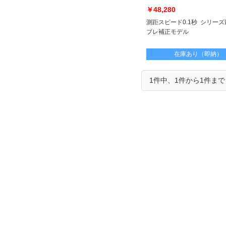
￥48,280
測距スピード0.1秒 シリー
ブレ補正モデル
在庫あり（即納）
1件中、1件から1件ま