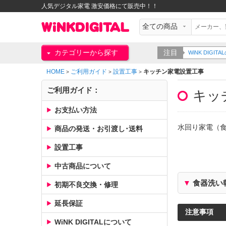
人気デジタル家電 激安価格にて販売中！！
カテゴリーから探す
注目
WiNK DIG
HOME
ご利用ガイド
設置工事
キッチン家電設置工事
>
>
>
ご利用ガイド：
キッ
お支払い方法
水回り家電（
商品の発送・お引渡し･送料
設置工事
中古商品について
▼
食器洗い
初期不良交換・修理
延長保証
注意事項
WiNK DIGITALについて