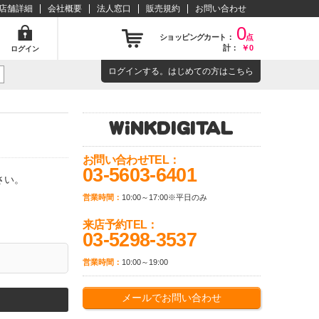
店舗詳細
会社概要
法人窓口
販売規約
お問い合わせ
0
ショッピングカート：
点
計：
￥0
ログイン
ログイン
する。はじめての方は
こちら
お問い合わせTEL：
03-5603-6401
さい。
営業時間：
10:00～17:00※平日のみ
来店予約TEL：
03-5298-3537
営業時間：
10:00～19:00
メールでお問い合わせ