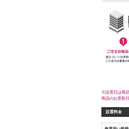
※設置日は商
商品のお受取
設置料金
食器洗い乾