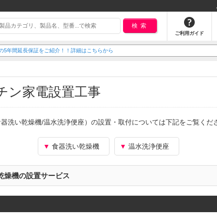
検索
ご利用ガイド
ITALの5年間延長保証をご紹介！！詳細はこちらから
チン家電設置工事
食器洗い乾燥機/温水洗浄便座）の設置・取付については下記をご覧くだ
▼
食器洗い乾燥機
▼
温水洗浄便座
乾燥機の設置サービス