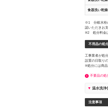
食器洗い乾燥
※1 分岐水
認いただきお
※2 処分料金
不用品の処
工事業者が処
設置の日取り
※処分には商
不要品の処
！
▼
温水洗浄
注意事項