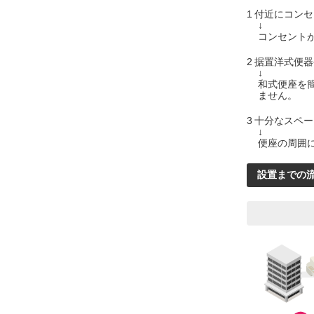
1付近にコン
↓
コンセント
2据置洋式便
↓
和式便座を
ません。
3十分なスペ
↓
便座の周囲
設置までの