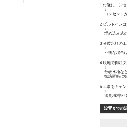
1付近にコン
↓
コンセント
2ビルトイン
↓
埋め込み式
3分岐水栓の
↓
不明な場合
4現地で御注
↓
分岐水栓な
御訪問時に
5工事をキャ
↓
御見積料\5
設置までの