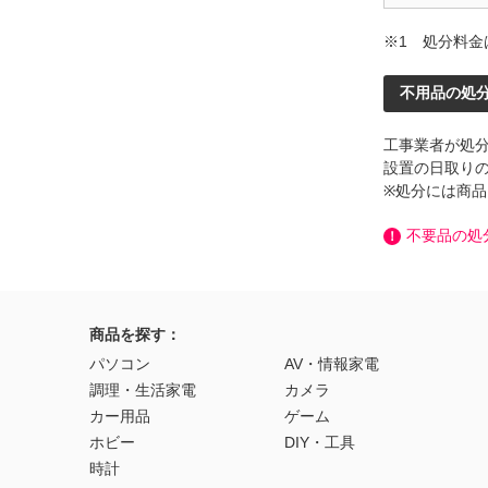
※1 処分料金
不用品の処
工事業者が処
設置の日取り
※処分には商
不要品の処
！
商品を探す：
パソコン
AV・情報家電
調理・生活家電
カメラ
カー用品
ゲーム
ホビー
DIY・工具
時計