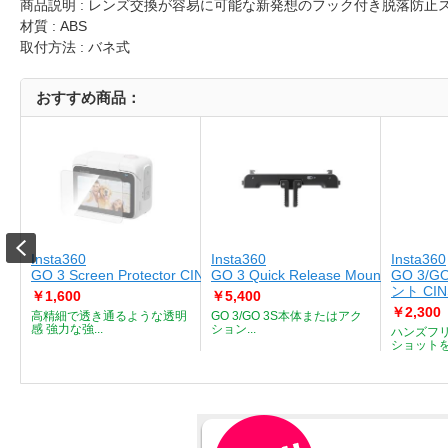
商品説明 : レンズ交換が容易に可能な新発想のフック付き脱落防
材質 : ABS
取付方法 : バネ式
おすすめ商品：
Insta360
Insta360
Insta360
GO 3 Screen Protector CINSBBKL
GO 3 Quick Release Mount CINSBB
GO 3/
ント CIN
￥1,600
￥5,400
￥2,300
チ
高精細で透き通るような透明
GO 3/GO 3S本体またはアク
感 強力な強...
ション...
ハンズフリ
ショットを撮