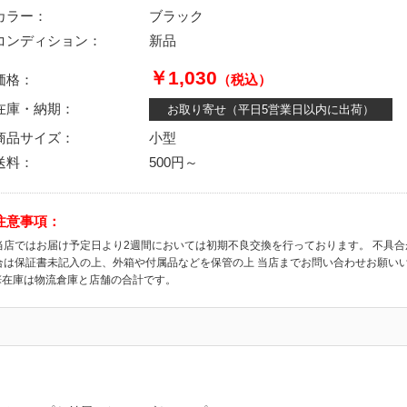
カラー：
ブラック
コンディション：
新品
￥1,030
価格：
（税込）
在庫・納期：
お取り寄せ（平日5営業日以内に出荷）
商品サイズ：
小型
送料：
500円～
注意事項：
当店ではお届け予定日より2週間においては初期不良交換を行っております。 不具
合は保証書未記入の上、外箱や付属品などを保管の上 当店までお問い合わせお願い
※在庫は物流倉庫と店舗の合計です。