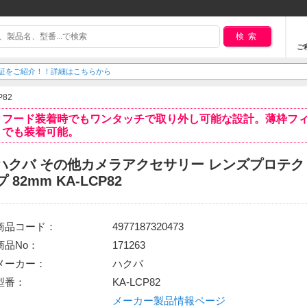
検索
ご
延長保証をご紹介！！詳細はこちらから
P82
フード装着時でもワンタッチで取り外し可能な設計。薄枠フ
でも装着可能。
ハクバ その他カメラアクセサリー レンズプロテク
プ 82mm KA-LCP82
商品コード：
4977187320473
商品No：
171263
メーカー：
ハクバ
型番：
KA-LCP82
メーカー製品情報ページ