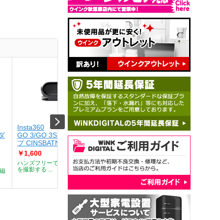
Insta360
Insta360
Insta36
ンダ
GO 3/GO 3S 簡易クリッ
GO 3/GO 3S 風防マイク
X4 レ
プ CINSBATN
カバー CINSBATL
プ CIN
￥1,600
￥1,600
￥1,200
ハンズフリーで真のPOV動画
GO3/GO3S 風防マイクカバ
レンズを
を撮影する ...
ー 縫い...
X4プレミア
磁