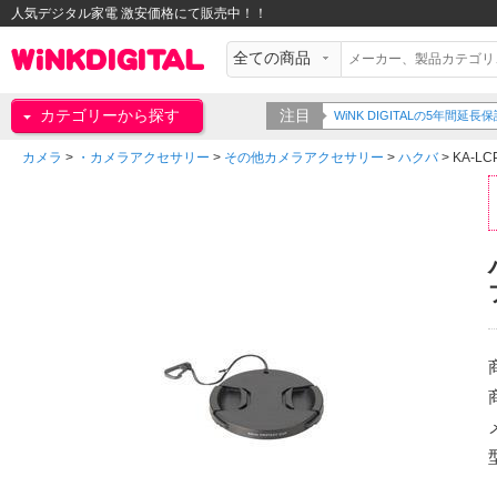
人気デジタル家電 激安価格にて販売中！！
カテゴリーから探す
注目
WiNK DIGITALの5年間
カメラ
>
・カメラアクセサリー
>
その他カメラアクセサリー
>
ハクバ
>
KA-LC