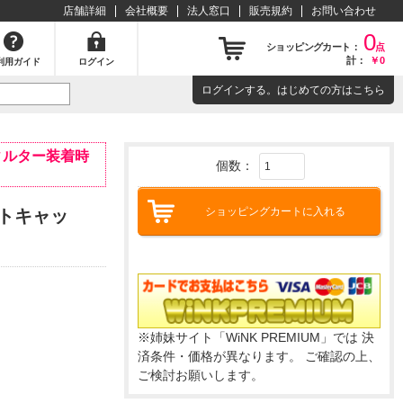
店舗詳細
会社概要
法人窓口
販売規約
お問い合わせ
0
ショッピングカート：
点
計：
￥0
利用ガイド
ログイン
ログイン
する。はじめての方は
こちら
ィルター装着時
個数：
ショッピングカートに入れる
トキャッ
※姉妹サイト「WiNK PREMIUM」では 決
済条件・価格が異なります。 ご確認の上、
ご検討お願いします。