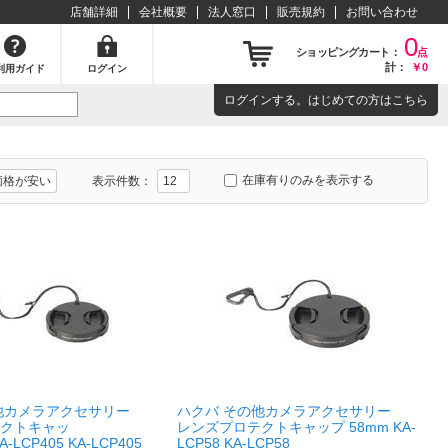
店舗詳細
会社概要
法人窓口
販売規約
お問い合わせ
0
ショッピングカート：
点
計：
￥0
利用ガイド
ログイン
ログイン
する。はじめての方は
こちら
在庫有りのみを表示する
表示件数：
他カメラアクセサリー
ハクバ その他カメラアクセサリー
クトキャッ
レンズプロテクトキャップ 58mm KA-
A-LCP405 KA-LCP405
LCP58 KA-LCP58