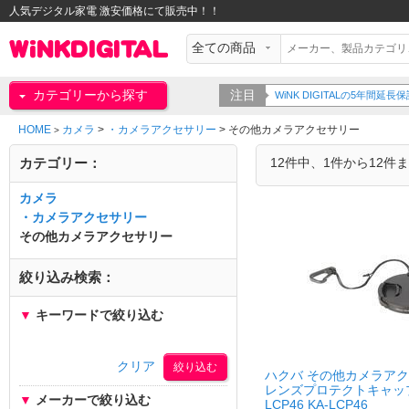
人気デジタル家電 激安価格にて販売中！！
カテゴリーから探す
注目
WiNK DIGITALの5年間
HOME
カメラ
>
・カメラアクセサリー
>
その他カメラアクセサリー
>
カテゴリー：
12件中、1件から12件
カメラ
・カメラアクセサリー
その他カメラアクセサリー
絞り込み検索：
▼
キーワードで絞り込む
クリア
ハクバ その他カメラア
レンズプロテクトキャップ 
▼
メーカーで絞り込む
LCP46 KA-LCP46