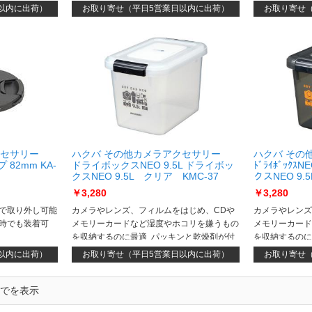
以内に出荷）
お取り寄せ（平日5営業日以内に出荷）
お取り寄せ
クセサリー
ハクバ その他カメラアクセサリー
ハクバ その
82mm KA-
ドライボックスNEO 9.5L ドライボッ
ﾄﾞﾗｲﾎﾞｯｸｽN
クスNEO 9.5L クリア KMC-37
クスNEO 9.
￥3,280
￥3,280
で取り外し可能
カメラやレンズ、フィルムをはじめ、CDや
カメラやレンズ
時でも装着可
メモリーカードなど湿度やホコリを嫌うもの
メモリーカード
を収納するのに最適 パッキンと乾燥剤が付
を収納するのに
いているので、定期的に乾燥剤を交換すれ
いているので、
以内に出荷）
お取り寄せ（平日5営業日以内に出荷）
お取り寄せ
ば、長期間使用できます カビ対策のため
ば、長期間使用
に、防カビ剤との併用をおすすめします
に、防カビ剤と
までを表示