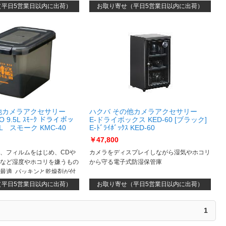
（平日5営業日以内に出荷）
お取り寄せ（平日5営業日以内に出荷）
他カメラアクセサリー
ハクバ その他カメラアクセサリー
EO 9.5L ｽﾓｰｸ ドライボッ
E-ドライボックス KED-60 [ブラック]
5L スモーク KMC-40
E-ﾄﾞﾗｲﾎﾞｯｸｽ KED-60
￥47,800
、フィルムをはじめ、CDや
カメラをディスプレイしながら湿気やホコリ
など湿度やホコリを嫌うもの
から守る電子式防湿保管庫
最適 パッキンと乾燥剤が付
定期的に乾燥剤を交換すれ
（平日5営業日以内に出荷）
お取り寄せ（平日5営業日以内に出荷）
できます カビ対策のため
の併用をおすすめします
1