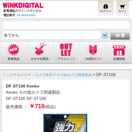
家電通販のウインクデジタル
ログイン
カート
電話番号
03-5603-6401
新着商品
おすすめ商品
アウトレット
ご利用ガイド
店舗情報
> DF-ST106
トップ
>
カメラ
>
・カメラ本体
>
その他カメラ関連製品
DF-ST106 Kenko
Kenko その他カメラ関連製品
DF-ST106 DF-ST106
￥710
販売価格 ：
(税込)