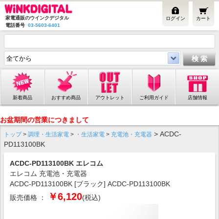
家電通販のウインクデジタル
ログイン
カート
電話番号
03-5603-6401
新着商品
おすすめ商品
アウトレット
ご利用ガイド
店舗情報
お盆期間の営業につきまして
> ACDC-
トップ
>
調理・生活家電
>
・生活家電
>
充電池・充電器
PD113100BK
ACDC-PD113100BK エレコム
エレコム 充電池・充電器
ACDC-PD113100BK [ブラック] ACDC-PD113100BK
￥6,120
販売価格 ：
(税込)