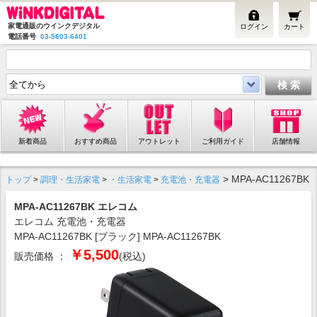
家電通販のウインクデジタル
ログイン
カート
電話番号
03-5603-6401
新着商品
おすすめ商品
アウトレット
ご利用ガイド
店舗情報
> MPA-AC11267BK
トップ
>
調理・生活家電
>
・生活家電
>
充電池・充電器
MPA-AC11267BK エレコム
エレコム 充電池・充電器
MPA-AC11267BK [ブラック] MPA-AC11267BK
￥5,500
販売価格 ：
(税込)