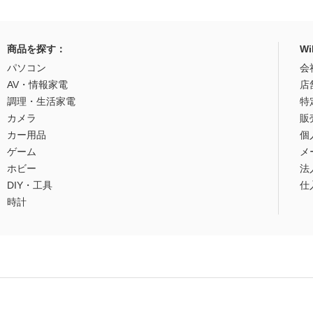
商品を探す：
W
パソコン
会
AV・情報家電
店
調理・生活家電
特
カメラ
販
カー用品
個
ゲーム
メ
ホビー
法
DIY・工具
仕
時計