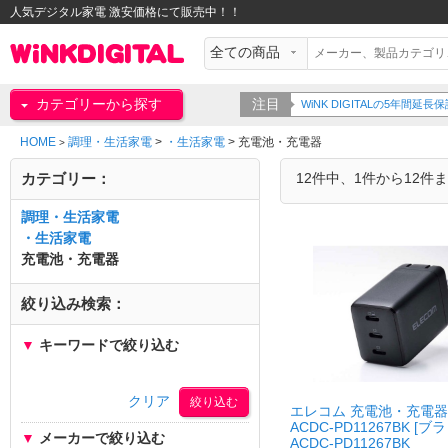
人気デジタル家電 激安価格にて販売中！！
カテゴリーから探す
注目
WiNK DIGITALの5年間
HOME
調理・生活家電
>
・生活家電
>
充電池・充電器
>
カテゴリー：
12件中、1件から12件
調理・生活家電
・生活家電
充電池・充電器
絞り込み検索：
▼
キーワードで絞り込む
クリア
エレコム 充電池・充電器
ACDC-PD11267BK [ブ
▼
メーカーで絞り込む
ACDC-PD11267BK