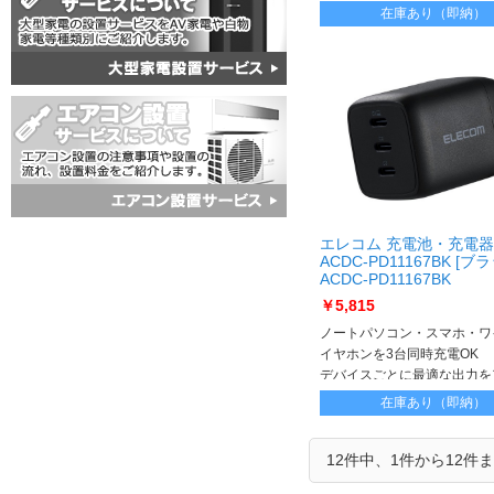
C(TM)、いずれのケーブル
在庫あり（即納）
るAC充電器です
エレコム 充電池・充電器
ACDC-PD11167BK [ブ
ACDC-PD11167BK
￥5,815
ノートパソコン・スマホ・ワ
イヤホンを3台同時充電OK
デバイスごとに最適な出力を
する、USB Type-C(TM)ポ
在庫あり（即納）
充電器です
12件中、1件から12件