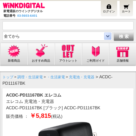
家電通販のウインクデジタル
ログイン
カート
電話番号
03-5603-6401
新着商品
おすすめ商品
アウトレット
ご利用ガイド
店舗情報
> ACDC-
トップ
>
調理・生活家電
>
・生活家電
>
充電池・充電器
PD11167BK
ACDC-PD11167BK エレコム
エレコム 充電池・充電器
ACDC-PD11167BK [ブラック] ACDC-PD11167BK
￥5,815
販売価格 ：
(税込)