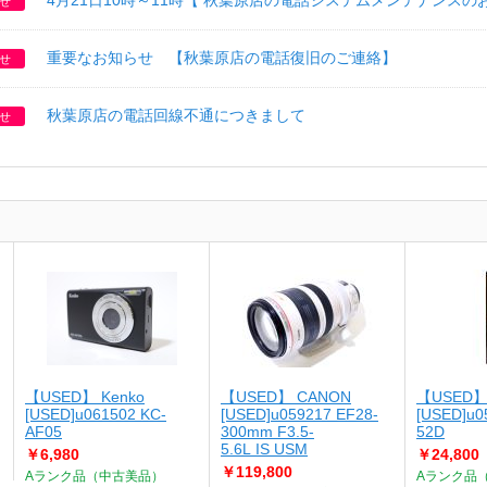
4月21日10時～11時【 秋葉原店の電話システムメンテナンスの
せ
重要なお知らせ 【秋葉原店の電話復旧のご連絡】
せ
秋葉原店の電話回線不通につきまして
せ
【USED】 Kenko
【USED】 CANON
【USED】
[USED]u061502 KC-
[USED]u059217 EF28-
[USED]u0
AF05
300mm F3.5-
52D
5.6L IS USM
￥6,980
￥24,800
￥119,800
Aランク品（中古美品）
Aランク品