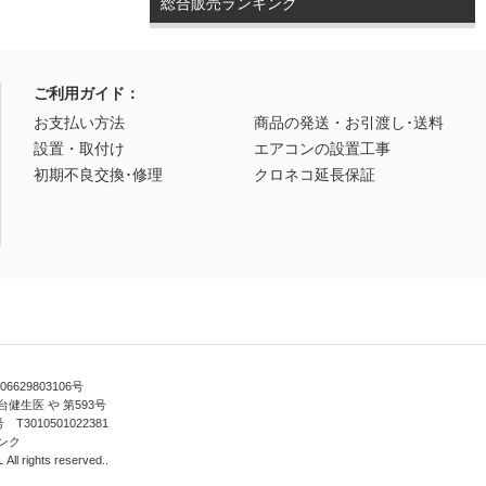
総合販売ランキング
ご利用ガイド：
お支払い方法
商品の発送・お引渡し･送料
設置・取付け
エアコンの設置工事
初期不良交換･修理
クロネコ延長保証
629803106号
健生医 や 第593号
010501022381
ンク
ll rights reserved..