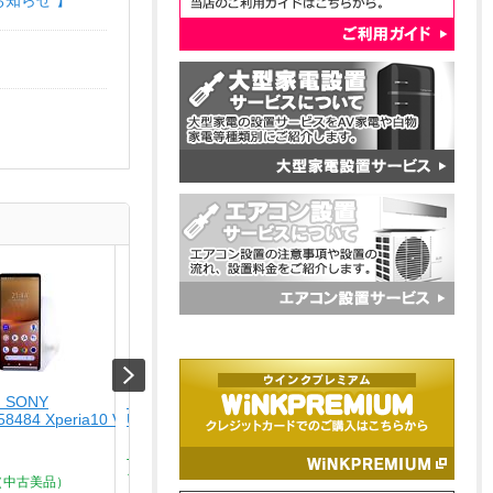
お知らせ 】
 SONY
【未使用品】 ナカバヤシ
【USED】 APPLE
58484 Xperia10 V SO-
USA-CHD6BK
[USED]u059147 iPhone
ルーチタニウム]
￥4,280
￥164,800
Type-C ? HDMIディスプレイ
ア...
（中古美品）
Aランク品（中古美品）