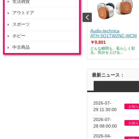
生活雑貨
アウトドア
スポーツ
ート
ZOJIRUSHI
Audio-technica
J
ホビー
ES-GY26-WA
ATH-SQ1TW2NC-WCM
￥53,685
￥9,801
中古商品
デザートメーカー
付属のボウルを庫内で浮かせ
どんな瞬間も、私らしく彩
て調理すること...
る。気分を上げる...
最新ニュース：
2026-07-
お知ら
29 11:30:00
2026-07-
お知ら
28 08:00:00
2026-04-