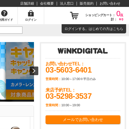
店舗詳細
会社概要
法人窓口
販売規約
お問い合わせ
0
ショッピングカート：
点
計：
￥0
利用ガイド
ログイン
ログイン
する。はじめての方は
こちら
お問い合わせTEL：
03-5603-6401
営業時間：
10:00～17:00※平日のみ
来店予約TEL：
03-5298-3537
営業時間：
10:00～19:00
メールでお問い合わせ