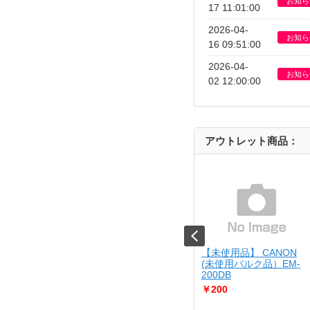
お知ら
17 11:01:00
2026-04-
お知ら
16 09:51:00
2026-04-
お知ら
02 12:00:00
アウトレット商品：
JIRUSHI
【USED】 Kenko
【未使用品】 CANON
10-BA
[USED]u061529 KC-
(未使用バルク品）EM-
AF05
200DB
￥4,980
￥200
さん調理が出来る
..
Cランク品（中古並品）