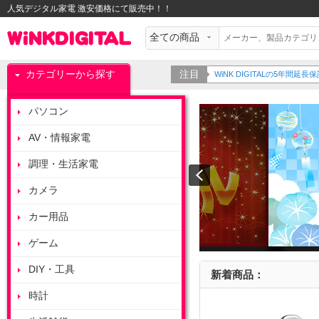
人気デジタル家電 激安価格にて販売中！！
カテゴリーから探す
注目
WiNK DIGITALの5年間
パソコン
AV・情報家電
調理・生活家電
カメラ
カー用品
ゲーム
DIY・工具
新着商品：
時計