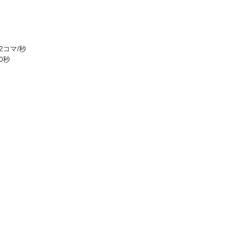
2コマ/秒
0秒