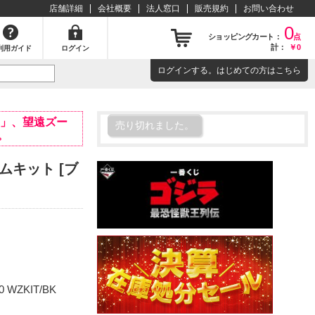
店舗詳細
会社概要
法人窓口
販売規約
お問い合わせ
0
ショッピングカート：
点
計：
￥0
利用ガイド
ログイン
ログイン
する。はじめての方は
こちら
STM」、望遠ズー
売り切れました。
属。
ームキット [ブ
0 WZKIT/BK