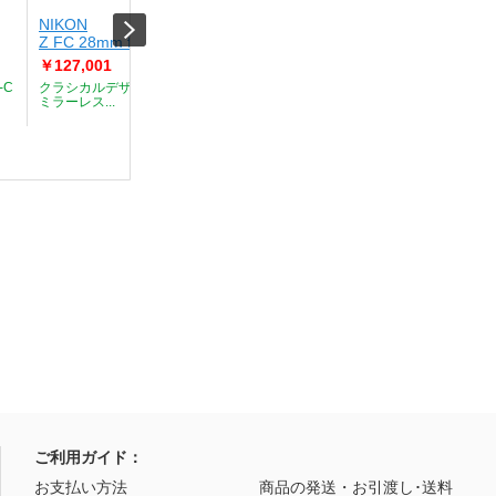
NIKON
CANON
NIKON
Z FC 28mm f/2.8 SEKit/B
【8,000
Z30 WZK
円 CashBack 6/26-
￥127,001
￥119,0
8/17】EOS R10 RF-S18-
-C
クラシカルデザインのAPS-C
小型・軽量
45 IS STM LKit
ミラーレス...
たAPS-...
￥135,001
小型・軽量ボディに「EOS R
システム」...
ご利用ガイド：
お支払い方法
商品の発送・お引渡し･送料