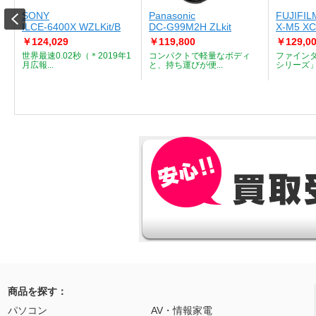
SONY
Panasonic
FUJIFIL
ILCE-6400X WZLKit/B
DC-G99M2H ZLkit
X-M5 XC
￥124,029
￥119,800
￥129,0
を
世界最速0.02秒（＊2019年1
コンパクトで軽量なボディ
ファイン
月広報...
と、持ち運びが便...
シリーズ」の
商品を探す：
パソコン
AV・情報家電