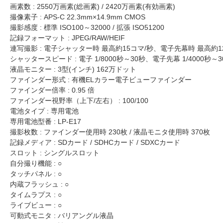
画素数 : 2550万画素(総画素) / 2420万画素(有効画素)
撮像素子 : APS-C 22.3mm×14.9mm CMOS
撮影感度 : 標準 ISO100～32000 / 拡張 ISO51200
記録フォーマット : JPEG/RAW/HEIF
連写撮影 : 電子シャッター時 最高約15コマ/秒、電子先幕時 最高約1
シャッタースピード : 電子 1/8000秒～30秒、電子先幕 1/4000秒～3
液晶モニター : 3型(インチ) 162万ドット
ファインダー形式 : 有機ELカラー電子ビューファインダー
ファインダー倍率 : 0.95 倍
ファインダー視野率（上下/左右） : 100/100
電池タイプ : 専用電池
専用電池型番 : LP-E17
撮影枚数 : ファインダー使用時 230枚 / 液晶モニタ使用時 370枚
記録メディア : SDカード / SDHCカード / SDXCカード
スロット : シングルスロット
自分撮り機能 : ○
タッチパネル : ○
内蔵フラッシュ : ○
タイムラプス : ○
ライブビュー : ○
可動式モニタ : バリアングル液晶