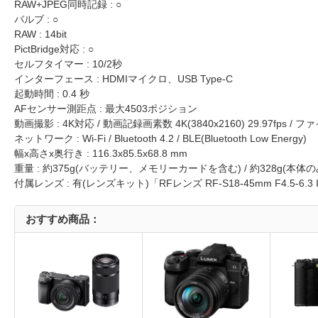
RAW+JPEG同時記録 : ○
バルブ : ○
RAW : 14bit
PictBridge対応 : ○
セルフタイマー : 10/2秒
インターフェース : HDMIマイクロ、USB Type-C
起動時間 : 0.4 秒
AFセンサー測距点 : 最大4503ポジション
動画撮影 : 4K対応 / 動画記録画素数 4K(3840x2160) 29.97fps /
ネットワーク : Wi-Fi / Bluetooth 4.2 / BLE(Bluetooth Low Energy)
幅x高さx奥行き : 116.3x85.5x68.8 mm
重量 : 約375g(バッテリー、メモリーカードを含む) / 約328g(本体の
付属レンズ : 有(レンズキット)「RFレンズ RF-S18-45mm F4.5-6.3 IS
おすすめ商品：