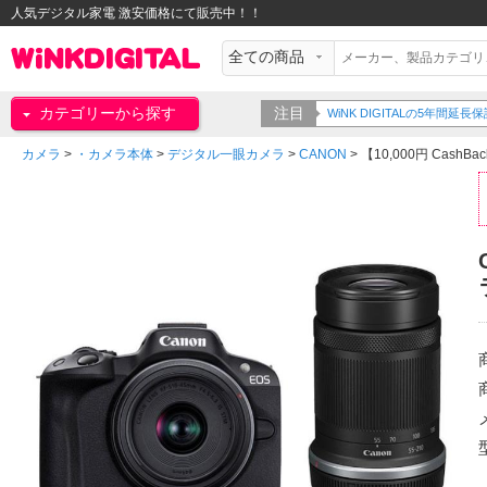
人気デジタル家電 激安価格にて販売中！！
カテゴリーから探す
注目
WiNK DIGITALの5年間
カメラ
>
・カメラ本体
>
デジタル一眼カメラ
>
CANON
>
【10,000円 CashBack