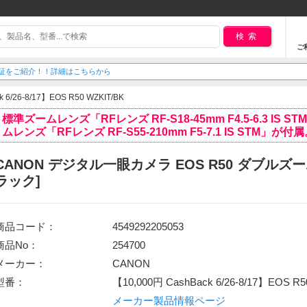
検索
ご
延長保証をご紹介！！詳細はこちらから
 6/26-8/17】EOS R50 WZKIT/BK
標準ズームレンズ「RFレンズ RF-S18-45mm F4.5-6.3 IS 
ムレンズ「RFレンズ RF-S55-210mm F5-7.1 IS STM」が付
CANON デジタル一眼カメラ EOS R50 ダブルズ
ラック]
商品コード：
4549292205053
商品No：
254700
メーカー：
CANON
型番：
【10,000円 CashBack 6/26-8/17】EOS R5
メーカー製品情報ページ