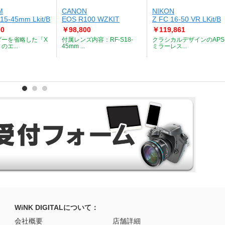
M
CANON
NIKON
15-45mm Lkit/B
EOS R100 WZKIT
Z FC 16-50 VR LKit/B
00
￥98,800
￥119,861
ダーを省略した「X
付属レンズ内容：RF-S18-
クラシカルデザインのAPS
エ...
45mm ...
ミラーレス...
WiNK DIGITALについて：
会社概要
店舗詳細