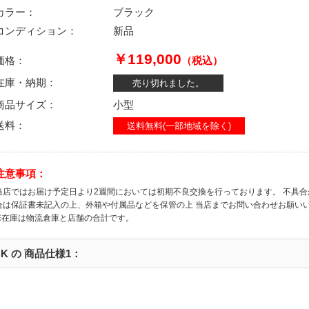
カラー：
ブラック
コンディション：
新品
￥119,000
価格：
（税込）
在庫・納期：
売り切れました。
商品サイズ：
小型
送料：
送料無料(一部地域を除く)
注意事項：
当店ではお届け予定日より2週間においては初期不良交換を行っております。 不具
合は保証書未記入の上、外箱や付属品などを保管の上 当店までお問い合わせお願い
※在庫は物流倉庫と店舗の合計です。
IT/BK の 商品仕様1：