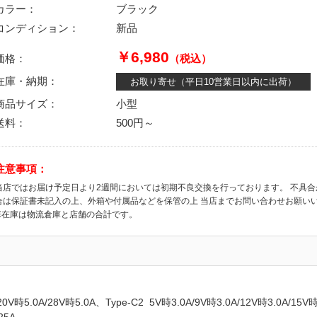
カラー：
ブラック
コンディション：
新品
￥6,980
価格：
（税込）
在庫・納期：
お取り寄せ（平日10営業日以内に出荷）
商品サイズ：
小型
送料：
500円～
注意事項：
当店ではお届け予定日より2週間においては初期不良交換を行っております。 不具
合は保証書未記入の上、外箱や付属品などを保管の上 当店までお問い合わせお願い
※在庫は物流倉庫と店舗の合計です。
/20V時5.0A/28V時5.0A、Type-C2 5V時3.0A/9V時3.0A/12V時3.0A/15V