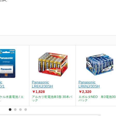
.25A、
ic
Panasonic
Panasonic
D/1
LR6XJ/30SH
LR6NJ/30SH
￥1,828
￥2,320
ケル水素電池 / エ
アルカリ乾電池単3形 30本パ
エボルタNEO 単3電池30
.
ック
パック