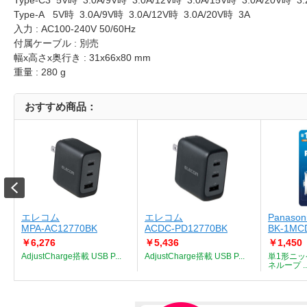
Type-C3 5V時 3.0A/9V時 3.0A/12V時 3.0A/15V時 3.0A/20V時 3
Type-A 5V時 3.0A/9V時 3.0A/12V時 3.0A/20V時 3A
入力 : AC100-240V 50/60Hz
付属ケーブル : 別売
幅x高さx奥行き : 31x66x80 mm
重量 : 280 g
おすすめ商品：
エレコム
エレコム
Panason
MPA-AC12770BK
ACDC-PD12770BK
BK-1MC
￥6,276
￥5,436
￥1,450
ワ
AdjustCharge搭載 USB P...
AdjustCharge搭載 USB P...
単1形ニッ
ネループ ..