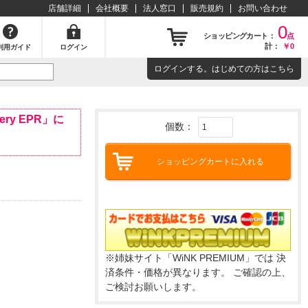
店舗詳細
会社概要
法人窓口
販売規約
お問い合わせ
0
ショッピングカート：
点
計：
￥0
利用ガイド
ログイン
ログイン
する。はじめての方は
こちら
大型家電の設置・取付についてを詳しくご説明いたします！！
ery EPR」に
個数：
ショッピングカートに入れる
※姉妹サイト「WiNK PREMIUM」では 決
済条件・価格が異なります。 ご確認の上、
ご検討お願いします。