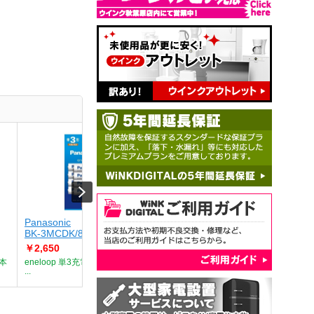
Panasonic
Panasonic
Panason
BK-3MCDK/8H
BK-3MCDK/4H
LR03NJ
￥2,650
￥1,440
￥2,602
本
eneloop 単3充電池 8本入り
エネループ 単3形 4本パッ
エボルタN
...
ク スタン...
パック