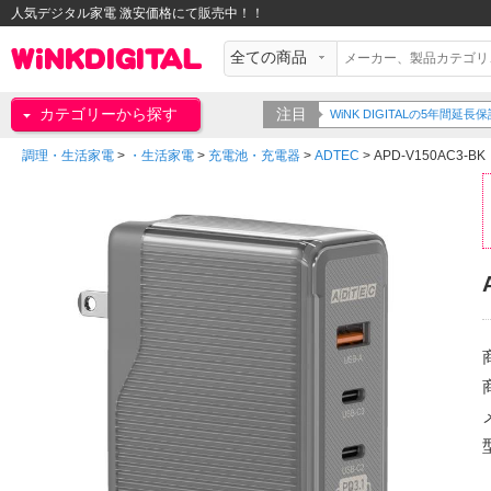
人気デジタル家電 激安価格にて販売中！！
カテゴリーから探す
注目
WiNK DIGITALの5年間
調理・生活家電
>
・生活家電
>
充電池・充電器
>
ADTEC
>
APD-V150AC3-BK