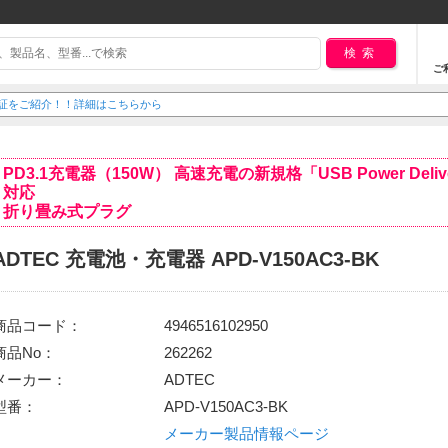
検索
ご
延長保証をご紹介！！詳細はこちらから
PD3.1充電器（150W） 高速充電の新規格「USB Power Deliv
対応
折り畳み式プラグ
ADTEC 充電池・充電器 APD-V150AC3-BK
商品コード：
4946516102950
商品No：
262262
メーカー：
ADTEC
型番：
APD-V150AC3-BK
メーカー製品情報ページ