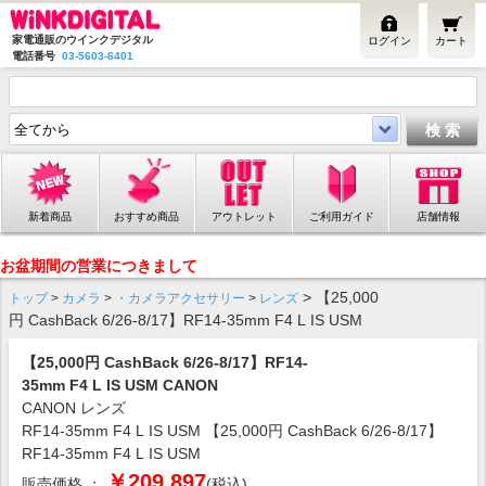
家電通販のウインクデジタル
ログイン
カート
電話番号
03-5603-6401
新着商品
おすすめ商品
アウトレット
ご利用ガイド
店舗情報
お盆期間の営業につきまして
> 【25,000
トップ
>
カメラ
>
・カメラアクセサリー
>
レンズ
円 CashBack 6/26-8/17】RF14-35mm F4 L IS USM
【25,000円 CashBack 6/26-8/17】RF14-
35mm F4 L IS USM CANON
CANON レンズ
RF14-35mm F4 L IS USM 【25,000円 CashBack 6/26-8/17】
RF14-35mm F4 L IS USM
￥209,897
販売価格 ：
(税込)