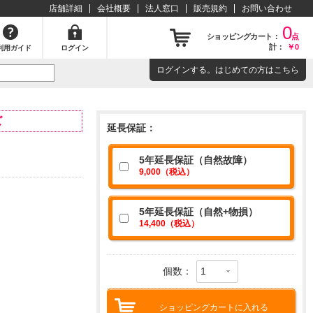
店舗詳細
会社概要
法人窓口
販売規約
お問い合わせ
0
ショッピングカート：
点
計：
￥0
利用ガイド
ログイン
ログイン
する。はじめての方は
こちら
大型家電の設置・取付についてを詳しくご説明いたします！！
ズ
延長保証：
5年延長保証（自然故障）
9,000（税込）
5年延長保証（自然+物損）
14,400（税込）
個数：
ショッピングカートに入れる