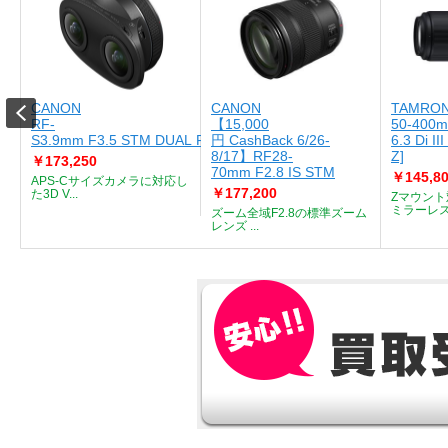
CANON
CANON
TAMRO
RF-
【15,000
50-400m
S3.9mm F3.5 STM DUAL FISHEYE
円 CashBack 6/26-
6.3 Di I
8/17】RF28-
Z]
￥173,250
70mm F2.8 IS STM
￥145,8
APS-Cサイズカメラに対応し
￥177,200
た3D V...
Zマウン
ミラーレスカ
ズーム全域F2.8の標準ズーム
レンズ ...