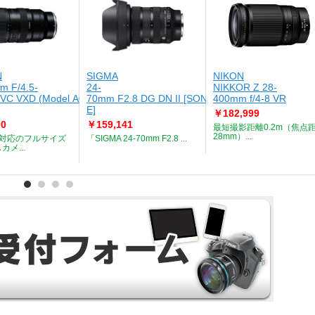
N
SIGMA
NIKON
m F/4.5-
24-
NIKKOR Z 28-
II VC VXD (Model A067) [NIKON-
70mm F2.8 DG DN II [SONY-
400mm f/4-8 VR
E]
￥182,999
00
￥159,141
最短撮影距離0.2m（焦点
28mm）...
ト対応のフルサイズ
「SIGMA 24-70mm F2.8 ...
メ...