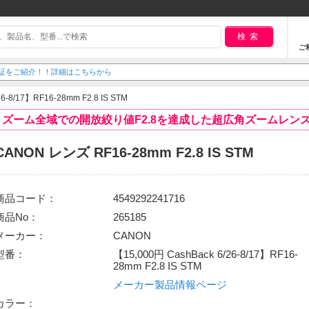
検索
ご
紹介！！詳細はこちらから
6-8/17】RF16-28mm F2.8 IS STM
ズーム全域での開放絞り値F2.8を達成した超広角ズームレン
CANON レンズ RF16-28mm F2.8 IS STM
商品コード：
4549292241716
商品No：
265185
メーカー：
CANON
型番：
【15,000円 CashBack 6/26-8/17】RF16-
28mm F2.8 IS STM
メーカー製品情報ページ
カラー：