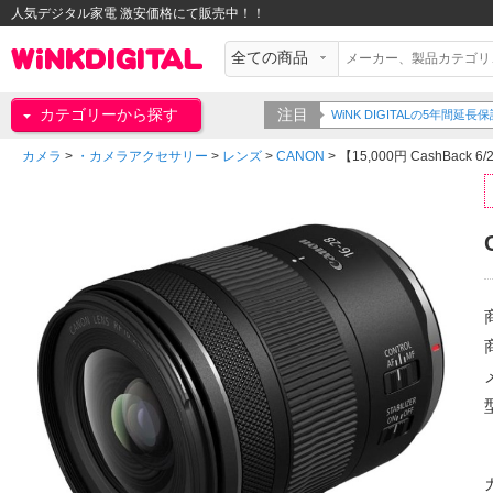
人気デジタル家電 激安価格にて販売中！！
カテゴリーから探す
注目
WiNK DIGITALの5年間延長保証をご
カメラ
>
・カメラアクセサリー
>
レンズ
>
CANON
>
【15,000円 CashBack 6/2