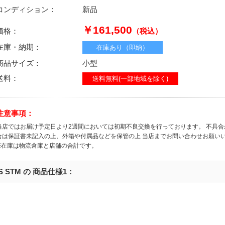
コンディション：
新品
￥161,500
価格：
（税込）
在庫・納期：
在庫あり（即納）
商品サイズ：
小型
送料：
送料無料(一部地域を除く)
注意事項：
当店ではお届け予定日より2週間においては初期不良交換を行っております。 不具
合は保証書未記入の上、外箱や付属品などを保管の上 当店までお問い合わせお願い
※在庫は物流倉庫と店舗の合計です。
8 IS STM の 商品仕様1：