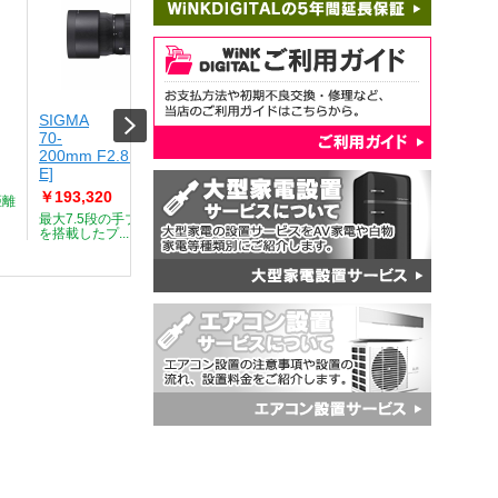
SIGMA
TAMRON
NIKON
70-
150-500mm F/5-
NIKKOR
200mm F2.8 DG DN OS [SONY-
6.7 Di III VC VXD (Model A057) [NI
180mm f
E]
Z]
￥159,1
￥193,320
￥130,000
距離
焦点距離全
カバーする.
最大7.5段の手ブレ補正機構
フルサイズミラーレスカメラ
を搭載したプ...
対応のニコンZ...