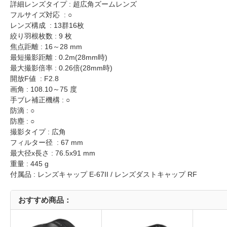
詳細レンズタイプ : 超広角ズームレンズ
フルサイズ対応 : ○
レンズ構成 : 13群16枚
絞り羽根枚数 : 9 枚
焦点距離 : 16～28 mm
最短撮影距離 : 0.2m(28mm時)
最大撮影倍率 : 0.26倍(28mm時)
開放F値 : F2.8
画角 : 108.10～75 度
手ブレ補正機構 : ○
防滴 : ○
防塵 : ○
撮影タイプ : 広角
フィルター径 : 67 mm
最大径x長さ : 76.5x91 mm
重量 : 445 g
付属品 : レンズキャップ E-67II / レンズダストキャップ RF
おすすめ商品：