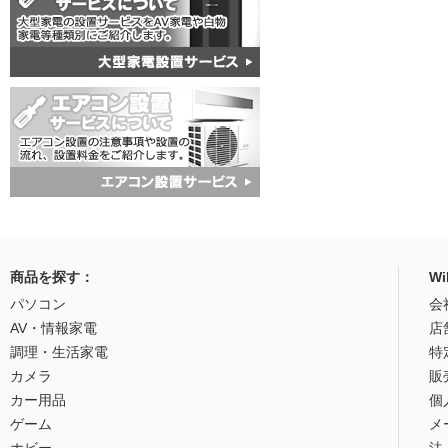
商品を探す：
W
パソコン
会
AV・情報家電
店
調理・生活家電
特
カメラ
販
カー用品
個
ゲーム
メ