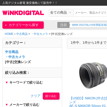
人気デジタル家電 激安価格にて販売中！！
カテゴリーから探す
注目
WiNK DIGITALの5年間
HOME
中古商品
>
・中古カメラ
>
[中古]交換レンズ
>
カテゴリー：
1件中、1件から1件ま
中古商品
・中古カメラ
[中古]交換レンズ
絞り込み検索：
▼
キーワードで絞り込む
クリア
【USED】NIKON [中古
ンズ
▼
メーカーで絞り込む
AF-S NIKKOR 50mm f/1