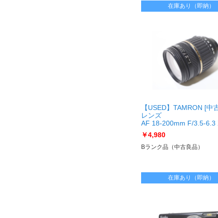
在庫あり（即納）
【USED】TAMRON [中
レンズ
AF 18-200mm F/3.5-6
Di II LD Aspherical [IF
￥4,980
ﾝﾀｯｸｽ AF)
[USED]u061602 AF 18-
Bランク品（中古良品）
200mm F/3.5-6.3 XR
Di II LD Aspherical [IF
ﾝﾀｯｸｽ AF)
在庫あり（即納）