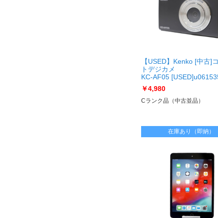
【USED】Kenko [中古
トデジカメ
KC-AF05 [USED]u06153
AF05
￥4,980
Cランク品（中古並品）
在庫あり（即納）