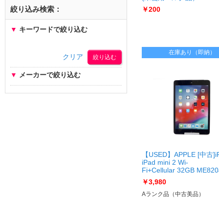
絞り込み検索：
￥200
▼
キーワードで絞り込む
在庫あり（即納）
クリア
▼
メーカーで絞り込む
【USED】APPLE [中古]i
iPad mini 2 Wi-
Fi+Cellular 32GB ME820
フリー [スペースグレイ]
￥3,980
[USED]u060550 iPad min
Fi＋Cellular 32GB [Spac
Aランク品（中古美品）