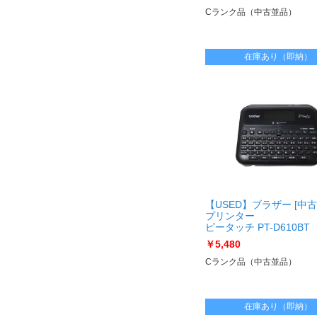
[USED]u060535 iPad min
Fi＋Cellular 64GB [Spac
Cランク品（中古並品）
在庫あり（即納）
【USED】ブラザー [中
プリンター
ピータッチ PT-D610BT
[USED]u061488 PT-D61
￥5,480
Cランク品（中古並品）
在庫あり（即納）