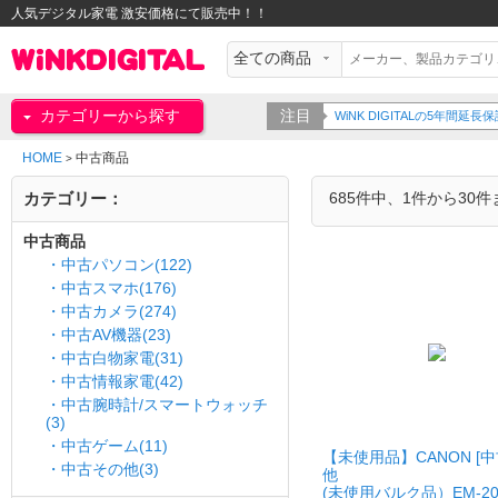
人気デジタル家電 激安価格にて販売中！！
カテゴリーから探す
注目
WiNK DIGITALの5年間
HOME
中古商品
>
カテゴリー：
685件中、1件から30
中古商品
・中古パソコン(122)
・中古スマホ(176)
・中古カメラ(274)
・中古AV機器(23)
・中古白物家電(31)
・中古情報家電(42)
・中古腕時計/スマートウォッチ
(3)
・中古ゲーム(11)
【未使用品】CANON [中
・中古その他(3)
他
(未使用バルク品）EM-20