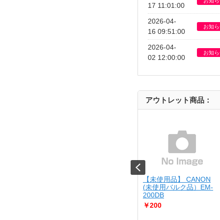
お知ら
17 11:01:00
2026-04-
お知ら
16 09:51:00
2026-04-
お知ら
02 12:00:00
アウトレット商品：
 SONY
【USED】 SONY
【未使用品】 CANON
SIM
8499 Xperia10 V SO-
[USED]u058485 Xperia10 V SO-
(未使用バルク品）EM-
52D
200DB
￥24,800
￥200
（中古美品）
Aランク品（中古美品）