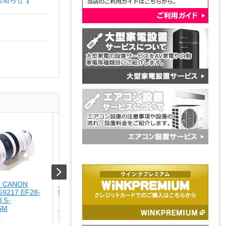
お知らせ 】
 CANON
【未使用品】 ナカバヤシ
【USED】 NIKON
59217 EF28-
USA-CHD6BK
[USED]u059252 NIKKOR
.5-
50mm f/3.5-6.3 VR [シ
￥4,280
USM
バー]
Type-C ? HDMIディスプレイ
0
￥15,800
ア...