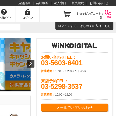
店舗詳細
会社概要
法人窓口
販売規約
お問い合わせ
0
ショッピングカート：
点
計：
￥0
利用ガイド
ログイン
ログイン
する。はじめての方は
こちら
お問い合わせTEL：
03-5603-6401
営業時間：
10:00～17:00※平日のみ
来店予約TEL：
03-5298-3537
営業時間：
10:00～19:00
メールでお問い合わせ