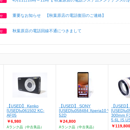
4月21日10時～11時【 秋葉原店の電話システムメンテナンスの
せ
重要なお知らせ 【秋葉原店の電話復旧のご連絡】
せ
秋葉原店の電話回線不通につきまして
せ
【USED】 Kenko
【USED】 SONY
【USED】
[USED]u061502 KC-
[USED]u058484 Xperia10 V SO-
[USED]u0
AF05
52D
300mm F3
5.6L IS 
￥6,980
￥24,800
￥119,80
Aランク品（中古美品）
Aランク品（中古美品）