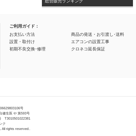
総合販売ランキング
ご利用ガイド：
お支払い方法
商品の発送・お引渡し･送料
設置・取付け
エアコンの設置工事
初期不良交換･修理
クロネコ延長保証
629803106号
健生医 や 第593号
010501022381
ンク
ll rights reserved..