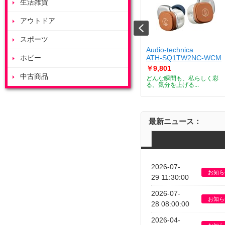
生活雑貨
アウトドア
スポーツ
ート
ZOJIRUSHI
Audio-technica
J
ホビー
ES-GY26-WA
ATH-SQ1TW2NC-WCM
￥53,685
￥9,801
中古商品
デザートメーカー
付属のボウルを庫内で浮かせ
どんな瞬間も、私らしく彩
て調理すること...
る。気分を上げる...
最新ニュース：
2026-07-
お知ら
29 11:30:00
2026-07-
お知ら
28 08:00:00
2026-04-