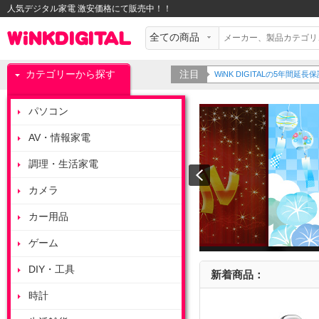
人気デジタル家電 激安価格にて販売中！！
カテゴリーから探す
注目
WiNK DIGITALの5年間
パソコン
AV・情報家電
調理・生活家電
カメラ
カー用品
ゲーム
DIY・工具
新着商品：
時計