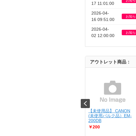
お知ら
17 11:01:00
2026-04-
お知ら
16 09:51:00
2026-04-
お知ら
02 12:00:00
アウトレット商品：
 SONY
【箱悪】 ZOJIRUSHI
【未使用品】 CANON
8499 Xperia10 V SO-
★ EA-DE10-BA
(未使用バルク品）EM-
200DB
￥8,980
￥200
同時にたくさん調理が出来る
「ワイド48c...
（中古美品）