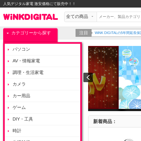
人気デジタル家電 激安価格にて販売中！！
カテゴリーから探す
注目
WiNK DIGITALの5年間
パソコン
AV・情報家電
調理・生活家電
カメラ
カー用品
ゲーム
DIY・工具
新着商品：
時計