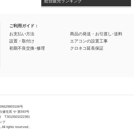
総合販売ランキング
ご利用ガイド：
お支払い方法
商品の発送・お引渡し･送料
設置・取付け
エアコンの設置工事
初期不良交換･修理
クロネコ延長保証
629803106号
健生医 や 第593号
010501022381
ンク
ll rights reserved..