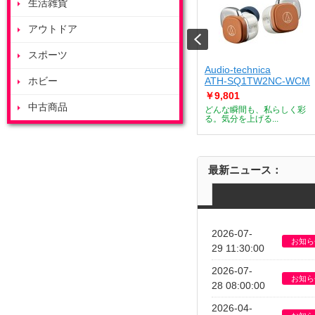
生活雑貨
アウトドア
スポーツ
ート
ZOJIRUSHI
Audio-technica
J
ホビー
ES-GY26-WA
ATH-SQ1TW2NC-WCM
￥53,685
￥9,801
中古商品
デザートメーカー
付属のボウルを庫内で浮かせ
どんな瞬間も、私らしく彩
て調理すること...
る。気分を上げる...
最新ニュース：
2026-07-
お知ら
29 11:30:00
2026-07-
お知ら
28 08:00:00
2026-04-