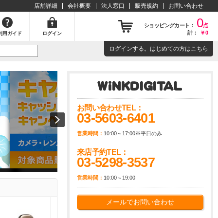
店舗詳細
会社概要
法人窓口
販売規約
お問い合わせ
0
ショッピングカート：
点
計：
￥0
利用ガイド
ログイン
ログイン
する。はじめての方は
こちら
大型家電の設置・取付についてを詳しくご説明いたします！！
お問い合わせTEL：
03-5603-6401
営業時間：
10:00～17:00※平日のみ
来店予約TEL：
03-5298-3537
営業時間：
10:00～19:00
メールでお問い合わせ