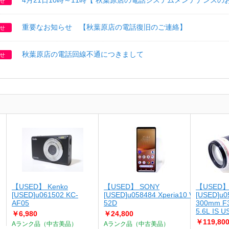
4月21日10時～11時【 秋葉原店の電話システムメンテナンスの
せ
重要なお知らせ 【秋葉原店の電話復旧のご連絡】
せ
秋葉原店の電話回線不通につきまして
せ
【USED】 Kenko
【USED】 SONY
【USED】
[USED]u061502 KC-
[USED]u058484 Xperia10 V SO-
[USED]u0
AF05
52D
300mm F3
5.6L IS 
￥6,980
￥24,800
￥119,80
Aランク品（中古美品）
Aランク品（中古美品）