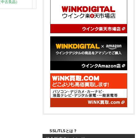
（中古良品）
SSL/TLSとは？