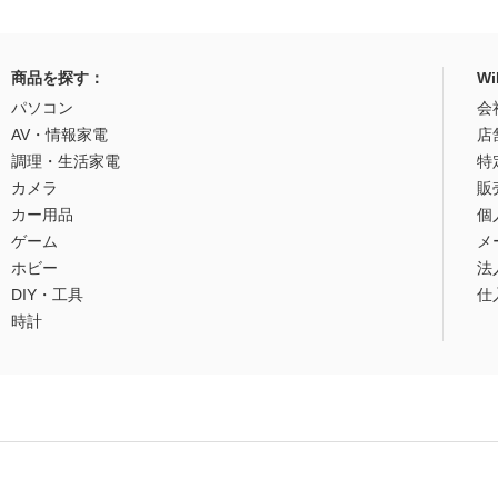
商品を探す：
W
パソコン
会
AV・情報家電
店
調理・生活家電
特
カメラ
販
カー用品
個
ゲーム
メ
ホビー
法
DIY・工具
仕
時計