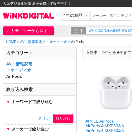
人気デジタル家電 激安価格にて販売中！！
カテゴリーから探す
注目
WiNK DIGITALの5年間
HOME
AV・情報家電
>
・オーディオ
>
AirPods
>
カテゴリー：
9件中、1件から9件ま
AV・情報家電
・オーディオ
AirPods
絞り込み検索：
▼
キーワードで絞り込む
クリア
APPLE AirPods
AirPods 4 MXP63J/A
▼
メーカーで絞り込む
AirPods 4 MXP63J/A