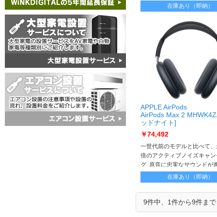
まる低音。広がる中音。クリ
在庫あり（即納）
音。胸が高鳴るオーディオを
APPLE AirPods
AirPods Max 2 MHWK4Z
ッドナイト]
AirPods Max2 MHWK4Z
￥74,492
一世代前のモデルと比べて、最
倍のアクティブノイズキャン
グ 原音に忠実なサウンドが
まる低音。広がる中音。クリ
在庫あり（即納）
音。胸が高鳴るオーディオを
9件中、1件から9件ま