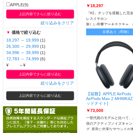
APPLE(9)
￥18,297
「H2」チップを搭載した完
上記内容でさらに絞り込む
レスイヤホン
絞り込みをクリア
新しい音響アーキテクチャ、
低減するドライバ、ハイダイ
在庫あり（即納）
▼
価格で絞り込む
レンジアンプを備える
18,297 ～ 19,999
(1)
26,300 ～ 29,999
(1)
34,996 ～ 39,999
(1)
72,783 ～ 74,999
(6)
¥
～¥
上記内容でさらに絞り込む
絞り込みをクリア
【箱難】APPLE AirPods
上記内容でさらに絞り込む
AirPods Max 2 MHWK4Z
ッドナイト]
AirPods Max2 MHWK4Z
￥73,000
一世代前のモデルと比べて、最
倍のアクティブノイズキャン
グ 原音に忠実なサウンドが