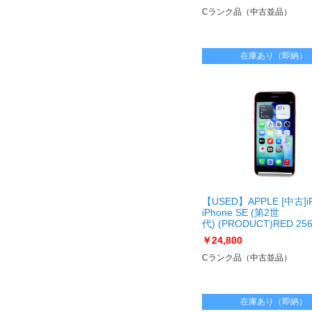
世代) 64GB SIMフリー 
ナイト]
Cランク品（中古並品）
在庫あり（即納）
【USED】APPLE [中古]i
iPhone SE (第2世
代) (PRODUCT)RED 25
フリー [レッド]
￥24,800
[USED]u061756 iPhone
世
Cランク品（中古並品）
代) (PRODUCT)RED 25
フリー [レッド]
在庫あり（即納）