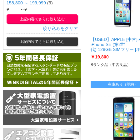
158,800 ～ 199,999
(9)
¥
～¥
上記内容でさらに絞り込む
絞り込みをクリア
【USED】APPLE [中古]i
上記内容でさらに絞り込む
iPhone SE (第2世
代) 128GB SIMフリー 
ト]
￥19,800
[USED]u061590 iPhone
フリー [ホワイト]
Bランク品（中古良品）
在庫あり（即納）