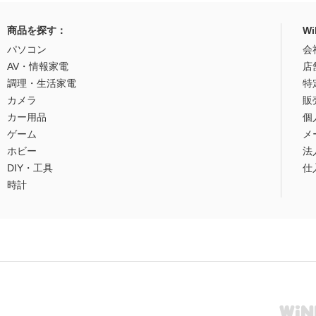
商品を探す：
W
パソコン
会
AV・情報家電
店
調理・生活家電
特
カメラ
販
カー用品
個
ゲーム
メ
ホビー
法
DIY・工具
仕
時計