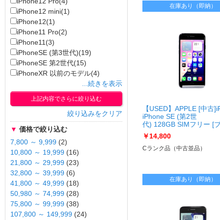
iPhone12 Pro(4)
在庫あり（即納）
iPhone12 mini(1)
iPhone12(1)
iPhone11 Pro(2)
iPhone11(3)
iPhoneSE (第3世代)(19)
iPhoneSE 第2世代(15)
iPhoneXR 以前のモデル(4)
...続きを表示
上記内容でさらに絞り込む
【USED】APPLE [中古]i
絞り込みをクリア
iPhone SE (第2世
代) 128GB SIMフリー 
▼
価格で絞り込む
ク]
￥14,800
[USED]u061456 iPhone
7,800 ～ 9,999
(2)
フリー [ブラック]
Cランク品（中古並品）
10,800 ～ 19,999
(16)
21,800 ～ 29,999
(23)
32,800 ～ 39,999
(6)
在庫あり（即納）
41,800 ～ 49,999
(18)
50,980 ～ 74,999
(28)
75,800 ～ 99,999
(38)
107,800 ～ 149,999
(24)