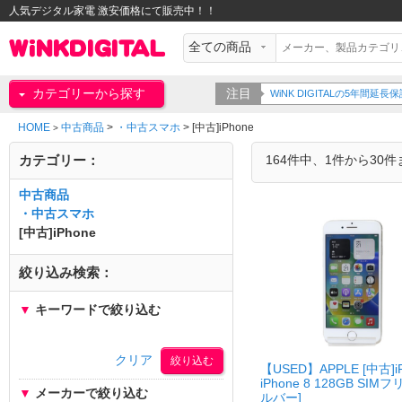
人気デジタル家電 激安価格にて販売中！！
カテゴリーから探す
注目
WiNK DIGITALの5年間延長保証をご
HOME
中古商品
>
・中古スマホ
>
[中古]iPhone
>
カテゴリー：
164件中、1件から30
中古商品
・中古スマホ
[中古]iPhone
絞り込み検索：
▼
キーワードで絞り込む
クリア
【USED】APPLE [中古]i
iPhone 8 128GB SIMフ
▼
メーカーで絞り込む
ルバー]