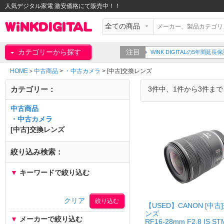
人気デジタル家電 激安価格にて販売中！！
カテゴリーから探す
注目
WiNK DIGITALの5年間
HOME
中古商品
>
・中古カメラ
>
[中古]交換レンズ
>
カテゴリー：
3件中、1件から3件ま
中古商品
・中古カメラ
[中古]交換レンズ
絞り込み検索：
▼
キーワードで絞り込む
クリア
【USED】CANON [中古
ンズ
▼
メーカーで絞り込む
RF16-28mm F2.8 IS ST