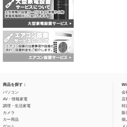
商品を探す：
W
パソコン
会
AV・情報家電
店
調理・生活家電
特
カメラ
販
カー用品
個
ゲーム
メ