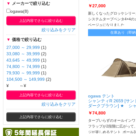
▼
メーカーで絞り込む
￥27,000
ogawa(8)
新しくなったグロッケシリー
システムタープペンタ4×4の
上記内容でさらに絞り込む
ベージュになりました
絞り込みをクリア
在庫あり（即納
▼
価格で絞り込む
27,000 ～ 29,999
(1)
33,080 ～ 39,999
(2)
43,645 ～ 49,999
(1)
74,800 ～ 74,999
(1)
79,930 ～ 99,999
(1)
104,500 ～ 149,999
(2)
¥
～¥
上記内容でさらに絞り込む
ogawa テント
シャンティR 2659 [サ
絞り込みをクリア
ダークブラウン] ★ シ
R 2659
￥74,800
上記内容でさらに絞り込む
タープいらずのオールインワ
フラップが2段階に広がって
ジが楽しめるテント ポール