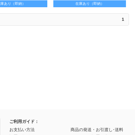
備、4方向からの出入りが可
可能（別売りポール必要） 設営の簡単さ、
在庫あり（即納）
在庫あり（即納）
～210㎝が最適
使いやすさ、快適さをぜひ体感ください
1
ご利用ガイド：
お支払い方法
商品の発送・お引渡し･送料