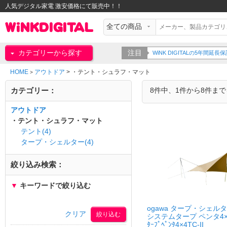
人気デジタル家電 激安価格にて販売中！！
カテゴリーから探す
注目
WiNK DIGITALの5年間
HOME
アウトドア
>
・テント・シュラフ・マット
>
カテゴリー：
8件中、1件から8件ま
アウトドア
・テント・シュラフ・マット
テント(4)
タープ・シェルター(4)
絞り込み検索：
▼
キーワードで絞り込む
ogawa タープ・シェル
クリア
システムタープ ペンタ4×4 T/
ﾀｰﾌﾟﾍﾟﾝﾀ4×4TC-II