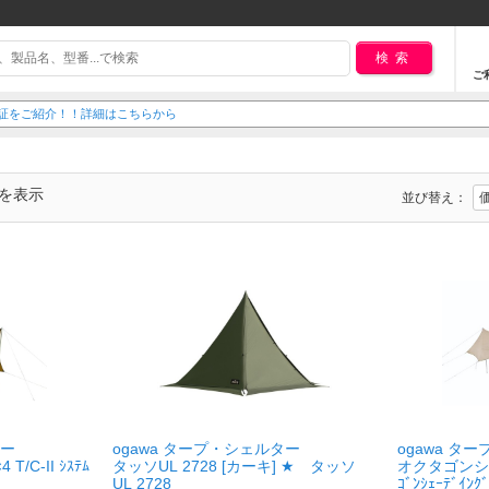
検索
ご
延長保証をご紹介！！詳細はこちらから
でを表示
並び替え：
ター
ogawa タープ・シェルター
ogawa タ
C-II ｼｽﾃﾑ
タッソUL 2728 [カーキ] ★ タッソ
オクタゴンシ
UL 2728
ｺﾞﾝｼｪｰﾃﾞｲﾝｸﾞ