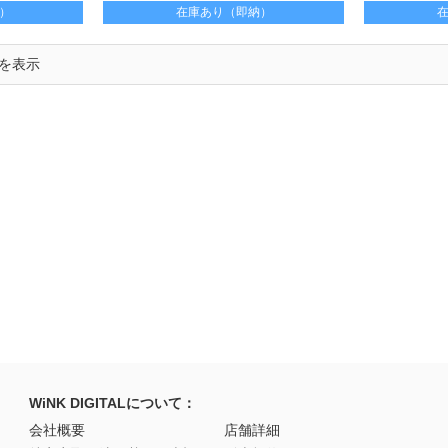
お楽しみいただけます
フルメッシュ装
）
在庫あり（即納）
能 車高170㎝
でを表示
WiNK DIGITALについて：
会社概要
店舗詳細