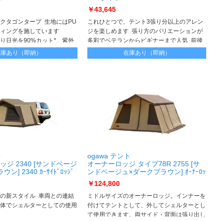
￥43,645
クタゴンタープ 生地にはPU
これひとつで、テント3張り分以上のアレン
ィングを施しています
ジを楽しめます 張り方のバリエーションが
り日光を90%カット*、紫外
多彩でベテランからビギナーまで人気 前後
* 自社調べ
トリプルファスナーなどの機能はそのまま
在庫あり（即納）
在庫あり（即納）
に、快適さをプラス
ト
ogawa テント
ジ 2340 [サンドベージ
オーナーロッジ タイプ78R 2755 [サ
] 2340 ｶｰｻｲﾄﾞﾛｯｼﾞ
ンドベージュ×ダークブラウン] ｵｰﾅｰﾛｯ
ｼﾞ ﾀｲﾌﾟ78R 2755
￥124,800
の新スタイル 車両との連結
ミドルサイズのオーナーロッジ。インナーを
体でシェルターとしての使用
付けてテントとして、外してシェルターとし
て使用できます。両サイド・背面は張り出し