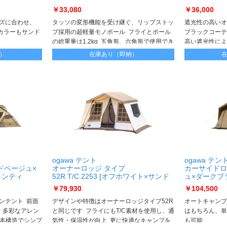
￥33,080
￥36,000
ズに合わせ、
タッソの変形機能を受け継ぐ、リップストッ
遮光性の高いオ
カラーもサンド
プ採用の超軽量モノポール フライとポール
ブラックコーテ
の総重量は1.2kg 五角形、六角形で使用でき
高い遮光性によ
ます バックパッカーやソロキャンパーにお
線を99%カット
）
在庫あり（即納）
すすめ
ogawa テント
ogawa テン
ンドベージュ×
オーナーロッジ タイプ
カーサイドロッ
ャンティ
52R T/C 2253 [オフホワイト×サンド
ュ×ダークブラウン
ベージュ×ダークブラウン] ｵｰﾅｰﾛｯｼﾞ ﾀ
￥79,930
￥104,500
ｲﾌﾟ52R T/C 2253
ンテント 前面
デザインや特徴はオーナーロッジタイプ52R
オートキャンプ
、多彩なアレン
と同じです フライにもT/C素材を使用し、通
はもちろん、単
3本構造でシンプ
気性・保温性が向上 更に快適なキャンプを
も可能