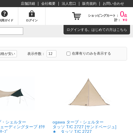
店舗詳細
会社概要
法人窓口
販売規約
お問い合わせ
0
ショッピングカート：
点
計：
￥0
利用ガイド
ログイン
ログイン
する。はじめての方は
こちら
在庫有りのみを表示する
表示件数：
ープ・シェルター
ogawa タープ・シェルター
ェーディングタープ ｵｸﾀ
タッソ T/C 2727 [サンドベージュ]
ﾀｰﾌﾟ
★ タッソ T/C 2727