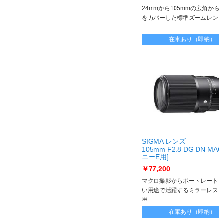
24mmから105mmの広角か
をカバーした標準ズームレン
在庫あり（即納）
SIGMA レンズ
105mm F2.8 DG DN M
ニーE用]
105mm F2.8 DG DN MA
￥77,200
E]
マクロ撮影からポートレート
い用途で活躍するミラーレス
用
中望遠マクロレンズ
在庫あり（即納）