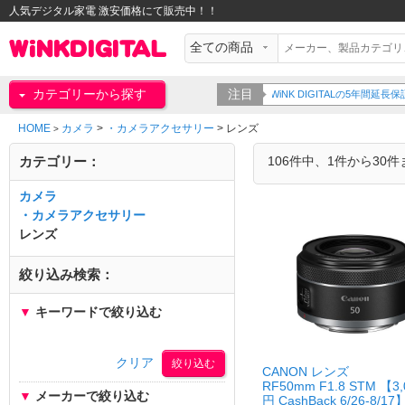
人気デジタル家電 激安価格にて販売中！！
カテゴリーから探す
注目
WiNK DIGITALの5年間延長保証をご紹介！！詳細は
HOME
カメラ
>
・カメラアクセサリー
>
レンズ
>
カテゴリー：
106件中、1件から30
カメラ
・カメラアクセサリー
レンズ
絞り込み検索：
▼
キーワードで絞り込む
クリア
CANON レンズ
RF50mm F1.8 STM 【3,
▼
メーカーで絞り込む
円 CashBack 6/26-8/17