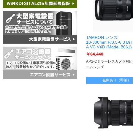
TAMRON レンズ
18-300mm F/3.5-6.3 Di II
A VC VXD (Model B061
E用] 18-300mm F/3.5-6.3 
￥64,440
A VC VXD (Model B061)
E]
APS-Cミラーレスカメラ対
ームレンズ
在庫あり（即納）