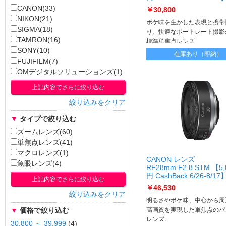
RF50mm F1.8 STM
CANON(33)
￥30,800
NIKON(21)
ボケ味を生かした表現と携帯
SIGMA(18)
り、快適なポートレート撮影
TAMRON(16)
標準単焦点レンズ
SONY(10)
在庫あり（即納）
FUJIFILM(7)
OMデジタルソリューションズ(1)
上記内容でさらに絞り込む
絞り込みをクリア
▼
タイプで絞り込む
ズームレンズ(60)
単焦点レンズ(41)
マクロレンズ(1)
CANON レンズ
魚眼レンズ(4)
RF28mm F2.8 STM 【5,
円 CashBack 6/26-8/17
上記内容でさらに絞り込む
RF28mm F2.8 STM
￥46,530
絞り込みをクリア
明るさやボケ味、中心から周
高画質を実現した単焦点のパ
▼
価格で絞り込む
レンズ。
30,800 ～ 39,999
(4)