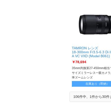
TAMRON レンズ
18-300mm F/3.5-6.3 Di II
A VC VXD (Model B061
Z用] 18-300mm F/3.5-6.3 
￥78,694
A VC VXD (Model B061)
Z]
35mm判換算27-450mm相当
サイズミラーレス一眼カメラ
率ズームレンズ
在庫あり（即納）
106件中、1件から30