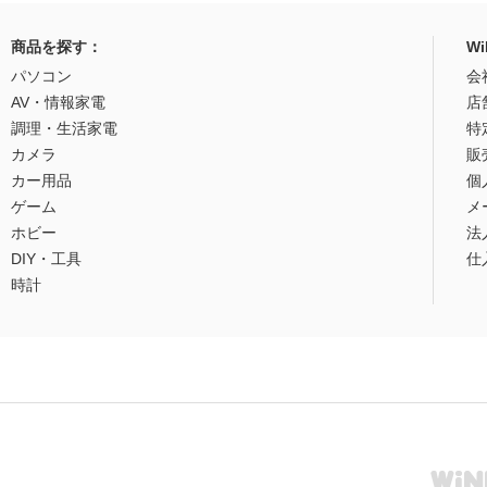
商品を探す：
W
パソコン
会
AV・情報家電
店
調理・生活家電
特
カメラ
販
カー用品
個
ゲーム
メ
ホビー
法
DIY・工具
仕
時計