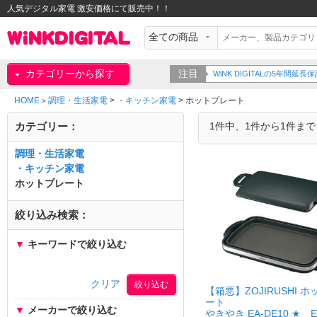
人気デジタル家電 激安価格にて販売中！！
カテゴリーから探す
注目
WiNK DIGITALの5年間
HOME
調理・生活家電
>
・キッチン家電
>
ホットプレート
>
カテゴリー：
1件中、1件から1件ま
調理・生活家電
・キッチン家電
ホットプレート
絞り込み検索：
▼
キーワードで絞り込む
クリア
【箱悪】ZOJIRUSHI 
ート
▼
メーカーで絞り込む
やきやき EA-DE10 ★ E