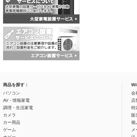
商品を探す：
W
パソコン
会
AV・情報家電
店
調理・生活家電
特
カメラ
販
カー用品
個
ゲーム
メ