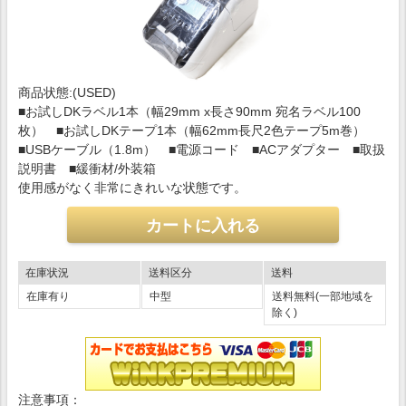
商品状態:(USED)
■お試しDKラベル1本（幅29mm x長さ90mm 宛名ラベル100
枚） ■お試しDKテープ1本（幅62mm長尺2色テープ5m巻）
■USBケーブル（1.8m） ■電源コード ■ACアダプター ■取扱
説明書 ■緩衝材/外装箱
使用感がなく非常にきれいな状態です。
在庫状況
送料区分
送料
在庫有り
中型
送料無料(一部地域を
除く)
注意事項：