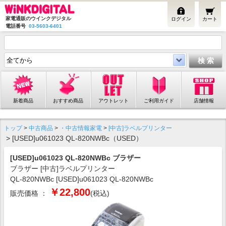
家電通販のウインクデジタル
ログイン
カート
電話番号
03-5603-6401
新着商品
おすすめ商品
アウトレット
ご利用ガイド
店舗情報
トップ
>
中古商品
>
・中古情報家電
>
[中古]ラベルプリンター
> [USED]u061023 QL-820NWBc（USED）
[USED]u061023 QL-820NWBc ブラザー
ブラザー [中古]ラベルプリンター
QL-820NWBc [USED]u061023 QL-820NWBc
￥22,800
販売価格 ：
(税込)