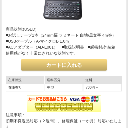
商品状態:(USED)
■お試しテープ1本（24mm幅 ラミネート 白地/黒文字 4m巻）
■USBケーブル（A-マイクロB 1.0m）
■ACアダプター（AD-E001） ■取扱説明書 ■緩衝材/外装箱
使用感がなく非常にきれいな状態です。
在庫状況
送料区分
送料
在庫有り
中型
700円～
注意事項：
初期不良返品対応（２週間）、修理保証（一か月）対応いたしま
す。