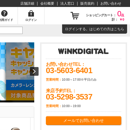
店舗詳細
会社概要
法人窓口
販売規約
お問い合わせ
0
ショッピングカート：
点
計：
￥0
利用ガイド
ログイン
ログイン
する。はじめての方は
こちら
大型家電の設置・取付についてを詳しくご説明いたします！！
お問い合わせTEL：
03-5603-6401
営業時間：
10:00～17:00※平日のみ
来店予約TEL：
03-5298-3537
営業時間：
10:00～19:00
メールでお問い合わせ