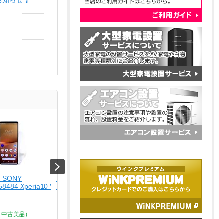
お知らせ 】
 SONY
【未使用品】 ナカバヤシ
【USED】 APPLE
58484 Xperia10 V SO-
USA-CHD6BK
[USED]u059147 iPhone
ルーチタニウム]
￥4,280
￥164,800
Type-C ? HDMIディスプレイ
ア...
（中古美品）
Aランク品（中古美品）