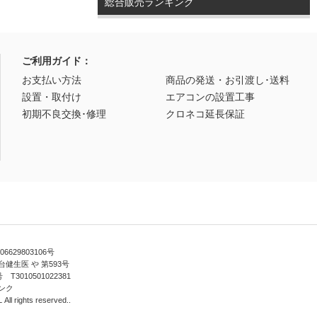
総合販売ランキング
ご利用ガイド：
お支払い方法
商品の発送・お引渡し･送料
設置・取付け
エアコンの設置工事
初期不良交換･修理
クロネコ延長保証
629803106号
健生医 や 第593号
010501022381
ンク
ll rights reserved..