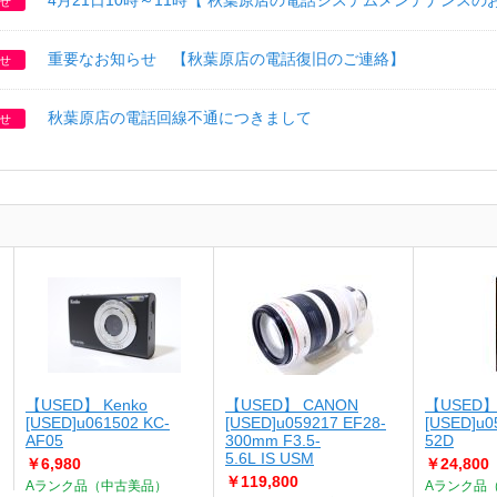
4月21日10時～11時【 秋葉原店の電話システムメンテナンスの
せ
重要なお知らせ 【秋葉原店の電話復旧のご連絡】
せ
秋葉原店の電話回線不通につきまして
せ
【USED】 Kenko
【USED】 CANON
【USED】
[USED]u061502 KC-
[USED]u059217 EF28-
[USED]u0
AF05
300mm F3.5-
52D
5.6L IS USM
￥6,980
￥24,800
￥119,800
Aランク品（中古美品）
Aランク品