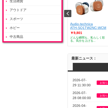
生活雑貨
アウトドア
スポーツ
ート
ZOJIRUSHI
Audio-technica
J
ホビー
ES-GY26-WA
ATH-SQ1TW2NC-WCM
￥53,685
￥9,801
中古商品
デザートメーカー
付属のボウルを庫内で浮かせ
どんな瞬間も、私らしく彩
て調理すること...
る。気分を上げる...
最新ニュース：
2026-07-
お知ら
29 11:30:00
2026-07-
お知ら
28 08:00:00
2026-04-