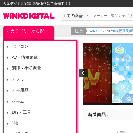
人気デジタル家電 激安価格にて販売中！！
カテゴリーから探す
注目
WiNK DIGITALの5年間延長
パソコン
AV・情報家電
調理・生活家電
カメラ
カー用品
ゲーム
DIY・工具
新着商品：
時計