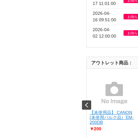
お知ら
17 11:01:00
2026-04-
お知ら
16 09:51:00
2026-04-
お知ら
02 12:00:00
アウトレット商品：
JIRUSHI
【USED】 Kenko
【未使用品】 CANON
10-BA
[USED]u061529 KC-
(未使用バルク品）EM-
AF05
200DB
￥4,980
￥200
さん調理が出来る
..
Cランク品（中古並品）