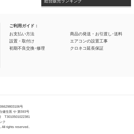
総合販売ランキング
ご利用ガイド：
お支払い方法
商品の発送・お引渡し･送料
設置・取付け
エアコンの設置工事
初期不良交換･修理
クロネコ延長保証
629803106号
健生医 や 第593号
010501022381
ンク
ll rights reserved..