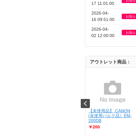
お知ら
17 11:01:00
2026-04-
お知ら
16 09:51:00
2026-04-
お知ら
02 12:00:00
アウトレット商品：
Kenko
【箱悪】 ZOJIRUSHI
【未使用品】 CANON
1521 KC-
★ EA-DE10-BA
(未使用バルク品）EM-
200DB
￥8,980
￥200
同時にたくさん調理が出来る
「ワイド48c...
（中古並品）