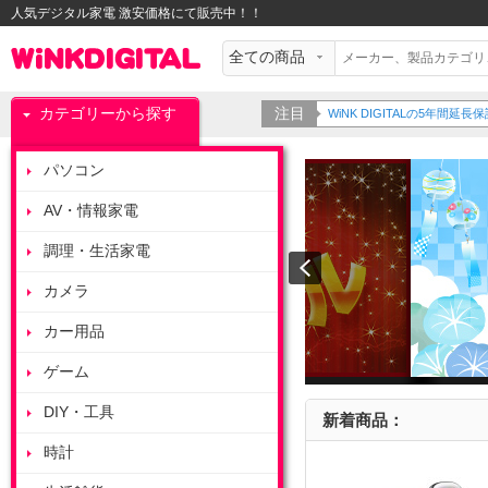
人気デジタル家電 激安価格にて販売中！！
カテゴリーから探す
注目
WiNK DIGITALの5年間
パソコン
AV・情報家電
調理・生活家電
カメラ
カー用品
ゲーム
DIY・工具
新着商品：
時計