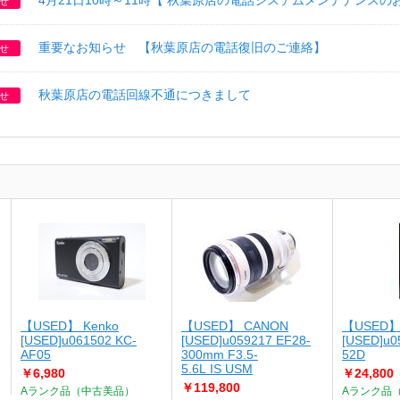
4月21日10時～11時【 秋葉原店の電話システムメンテナンスの
せ
重要なお知らせ 【秋葉原店の電話復旧のご連絡】
せ
秋葉原店の電話回線不通につきまして
せ
【USED】 Kenko
【USED】 CANON
【USED】
[USED]u061502 KC-
[USED]u059217 EF28-
[USED]u0
AF05
300mm F3.5-
52D
5.6L IS USM
￥6,980
￥24,800
￥119,800
Aランク品（中古美品）
Aランク品