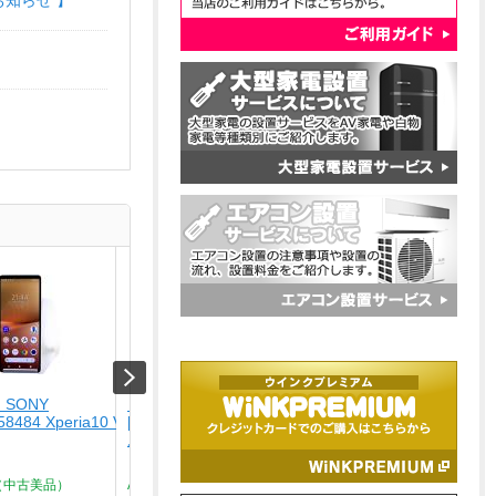
お知らせ 】
 SONY
【USED】 APPLE
【未使用品】 ナカバヤ
58484 Xperia10 V SO-
[USED]u059147 iPhone15 Pro 1TB [ブ
USA-CHD6BK
ルーチタニウム]
￥4,280
￥164,800
Type-C ? HDMIディスプレ
ア...
（中古美品）
Aランク品（中古美品）