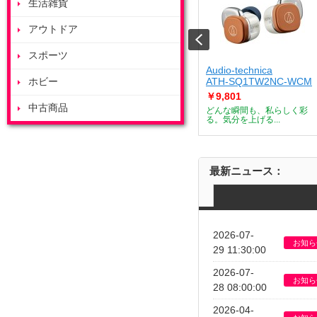
生活雑貨
アウトドア
スポーツ
ート
ZOJIRUSHI
Audio-technica
J
ホビー
ES-GY26-WA
ATH-SQ1TW2NC-WCM
￥53,685
￥9,801
中古商品
デザートメーカー
付属のボウルを庫内で浮かせ
どんな瞬間も、私らしく彩
て調理すること...
る。気分を上げる...
最新ニュース：
2026-07-
お知ら
29 11:30:00
2026-07-
お知ら
28 08:00:00
2026-04-