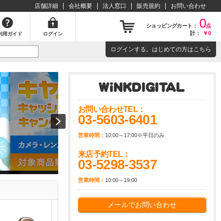
店舗詳細
会社概要
法人窓口
販売規約
お問い合わせ
0
ショッピングカート：
点
計：
￥0
利用ガイド
ログイン
ログイン
する。はじめての方は
こちら
お問い合わせTEL：
03-5603-6401
営業時間：
10:00～17:00※平日のみ
来店予約TEL：
03-5298-3537
営業時間：
10:00～19:00
メールでお問い合わせ