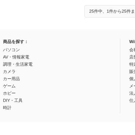
25件中、1件から25件
商品を探す：
W
パソコン
会
AV・情報家電
店
調理・生活家電
特
カメラ
販
カー用品
個
ゲーム
メ
ホビー
法
DIY・工具
仕
時計