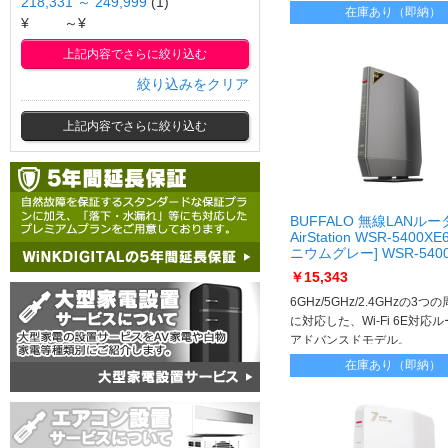
218,331 ～ 249,999
(1)
在庫あり（即納）
¥
～¥
上記内容でさらに絞り込む
絞り込みをクリア
上記内容でさらに絞り込む
BUFFALO 無線LANルー
AirStation WSR-5400X
ニウムグレー] WSR-5400
￥15,343
6GHz/5GHz/2.4GHzの3
に対応した、Wi-Fi 6E対応
アドバンスドモデル。
在庫あり（即納）