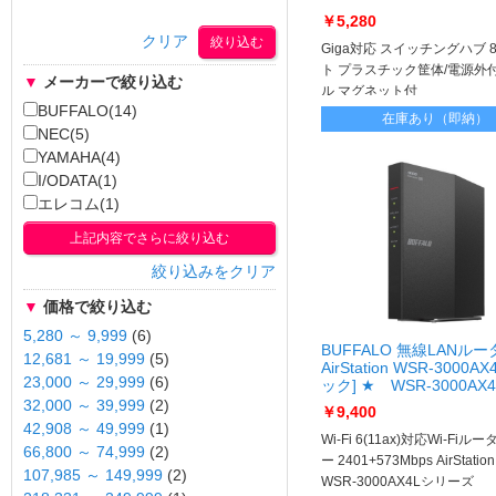
￥5,280
クリア
Giga対応 スイッチングハブ 
ト プラスチック筐体/電源外
▼
メーカーで絞り込む
ル マグネット付
BUFFALO(14)
在庫あり（即納）
NEC(5)
YAMAHA(4)
I/ODATA(1)
エレコム(1)
上記内容でさらに絞り込む
絞り込みをクリア
▼
価格で絞り込む
5,280 ～ 9,999
(6)
BUFFALO 無線LANルー
12,681 ～ 19,999
(5)
AirStation WSR-3000A
23,000 ～ 29,999
(6)
ック] ★ WSR-3000AX4
32,000 ～ 39,999
(2)
￥9,400
42,908 ～ 49,999
(1)
Wi-Fi 6(11ax)対応Wi-Fiルー
66,800 ～ 74,999
(2)
ー 2401+573Mbps AirStation
107,985 ～ 149,999
(2)
WSR-3000AX4Lシリーズ