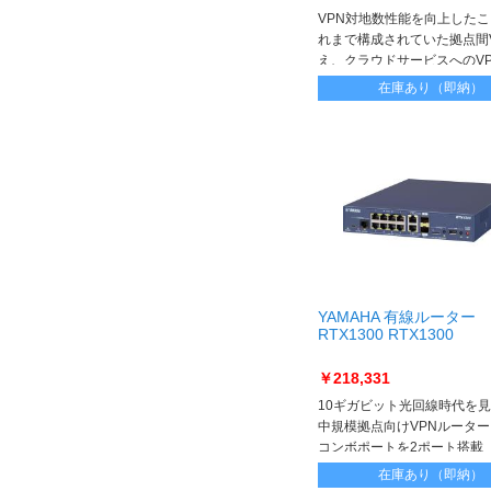
VPN対地数性能を向上した
れまで構成されていた拠点間
え、クラウドサービスへのV
や、外出先からのリモートア
在庫あり（即納）
VPNなど、幅広くVPN構成
ることが可能になります
YAMAHA 有線ルーター
RTX1300 RTX1300
￥218,331
10ギガビット光回線時代を
中規模拠点向けVPNルータ
コンボポートを2ポート搭載
在庫あり（即納）