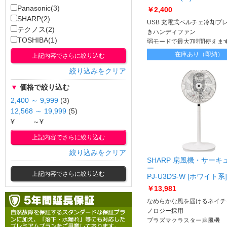
Panasonic(3)
￥2,400
SHARP(2)
USB 充電式ペルチェ冷却プ
テクノス(2)
きハンディファン
TOSHIBA(1)
弱モードで最大7時間使えま
在庫あり（即納）
上記内容でさらに絞り込む
絞り込みをクリア
▼
価格で絞り込む
2,400 ～ 9,999
(3)
12,568 ～ 19,999
(5)
¥
～¥
上記内容でさらに絞り込む
絞り込みをクリア
SHARP 扇風機・サーキ
ー
上記内容でさらに絞り込む
PJ-U3DS-W [ホワイト系] 
U3DS-W
￥13,981
なめらかな風を届けるネイチ
ノロジー採用
プラズマクラスター扇風機