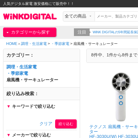
人気デジタル家電 激安価格にて販売中！！
カテゴリーから探す
注目
WiNK DIGITALの5年間
HOME
調理・生活家電
>
・季節家電
>
扇風機・サーキュレーター
>
カテゴリー：
8件中、1件から8件ま
調理・生活家電
・季節家電
扇風機・サーキュレーター
絞り込み検索：
▼
キーワードで絞り込む
クリア
テクノス 扇風機・サー
ター
▼
メーカーで絞り込む
HF-3030U(W) HF-3030