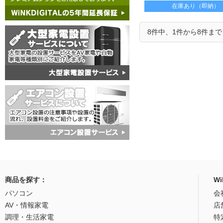
在庫あり（即納）
8件中、1件から8件ま
商品を探す：
W
パソコン
会
AV・情報家電
店
調理・生活家電
特