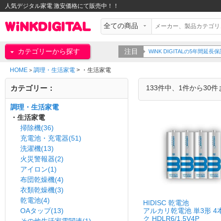
人気デジタル家電 激安価格にて販売中！！
カテゴリーから探す
注目
WiNK DIGITALの5年間延長保
HOME
調理・生活家電
>
・生活家電
>
カテゴリー：
133件中、1件から30
調理・生活家電
・生活家電
掃除機(36)
充電池・充電器(51)
洗濯機(13)
火災警報器(2)
アイロン(1)
布団乾燥機(4)
衣類乾燥機(3)
乾電池(4)
HIDISC 乾電池
OAタップ(13)
アルカリ乾電池 単3形 4
ク HDLR6/1.5V4P