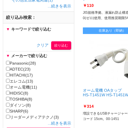
その他生活家電関連(1)
HDLR6/1.5V4P
￥110
...続きを表示
JIS規格準拠、液漏れ防止構
絞り込み検索：
0(ゼロ)使用、使用推奨期限5
▼
キーワードで絞り込む
在庫あり（即納）
クリア
▼
メーカーで絞り込む
Panasonic(28)
ADTEC(23)
HITACHI(17)
エレコム(13)
オーム電機(11)
オーム電機 OAタップ
HIDISC(8)
HS-T1451W HS-T1451
TOSHIBA(8)
ダイソン(8)
￥314
SHARP(6)
増設できるUSBチャージャ
リーダーメディアテクノ(3)
コード 15cm。00-1451
...続きを表示