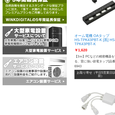
オーム電機 OAタップ
HS-TPK43PBT-K [黒] HS
TPK43PBT-K
￥1,620
【3ｍ】PCなどの精密機器
る、雷に強い節電タップ[品番]
6943
お取り寄せ（平日5営業日
荷）