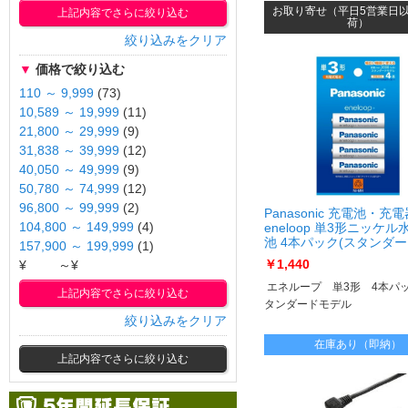
お取り寄せ（平日5営業日
上記内容でさらに絞り込む
荷）
絞り込みをクリア
▼
価格で絞り込む
110 ～ 9,999
(73)
10,589 ～ 19,999
(11)
21,800 ～ 29,999
(9)
31,838 ～ 39,999
(12)
40,050 ～ 49,999
(9)
50,780 ～ 74,999
(12)
96,800 ～ 99,999
(2)
Panasonic 充電池・充
104,800 ～ 149,999
(4)
eneloop 単3形ニッケル
池 4本パック(スタンダ
157,900 ～ 199,999
(1)
ル) BK-3MCDK/4H BK-
￥1,440
¥
～¥
3MCDK/4H
エネループ 単3形 4本パ
上記内容でさらに絞り込む
タンダードモデル
絞り込みをクリア
在庫あり（即納）
上記内容でさらに絞り込む