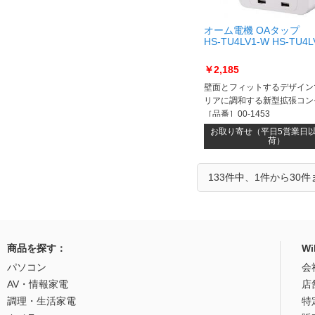
オーム電機 OAタップ
HS-TU4LV1-W HS-TU4L
￥2,185
壁面とフィットするデザイン
リアに調和する新型拡張コン
［品番］00-1453
お取り寄せ（平日5営業日
荷）
133件中、1件から30
商品を探す：
W
パソコン
会
AV・情報家電
店
調理・生活家電
特