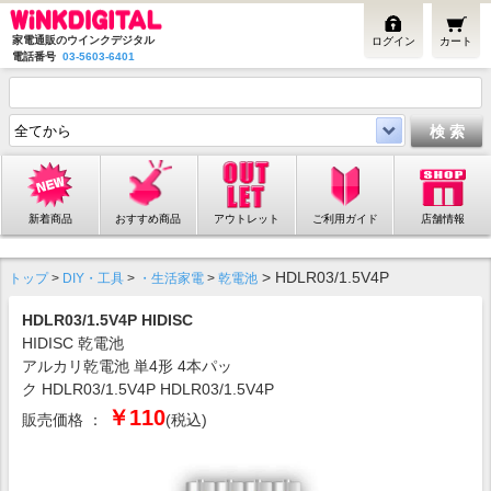
家電通販のウインクデジタル
ログイン
カート
電話番号
03-5603-6401
新着商品
おすすめ商品
アウトレット
ご利用ガイド
店舗情報
> HDLR03/1.5V4P
トップ
>
DIY・工具
>
・生活家電
>
乾電池
HDLR03/1.5V4P HIDISC
HIDISC 乾電池
アルカリ乾電池 単4形 4本パッ
ク HDLR03/1.5V4P HDLR03/1.5V4P
￥110
販売価格 ：
(税込)