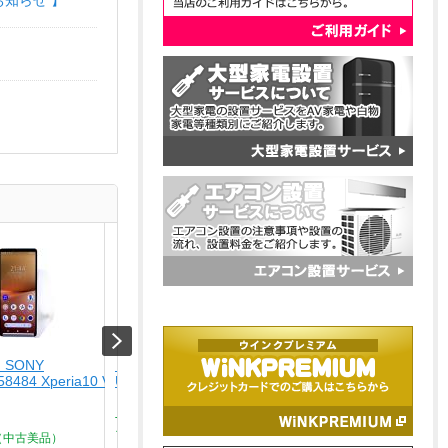
お知らせ 】
 SONY
【未使用品】 ナカバヤシ
【USED】 APPLE
58484 Xperia10 V SO-
USA-CHD6BK
[USED]u059147 iPhone
ルーチタニウム]
￥4,280
￥164,800
Type-C ? HDMIディスプレイ
ア...
（中古美品）
Aランク品（中古美品）