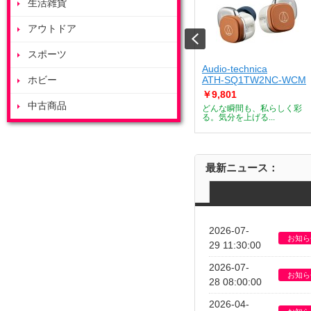
生活雑貨
アウトドア
スポーツ
ート
ZOJIRUSHI
Audio-technica
J
ホビー
ES-GY26-WA
ATH-SQ1TW2NC-WCM
￥53,685
￥9,801
中古商品
デザートメーカー
付属のボウルを庫内で浮かせ
どんな瞬間も、私らしく彩
て調理すること...
る。気分を上げる...
最新ニュース：
2026-07-
お知ら
29 11:30:00
2026-07-
お知ら
28 08:00:00
2026-04-