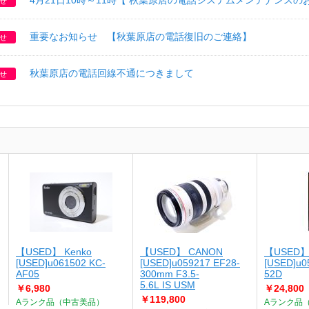
4月21日10時～11時【 秋葉原店の電話システムメンテナンスの
せ
重要なお知らせ 【秋葉原店の電話復旧のご連絡】
せ
秋葉原店の電話回線不通につきまして
せ
【USED】 Kenko
【USED】 CANON
【USED】
[USED]u061502 KC-
[USED]u059217 EF28-
[USED]u0
AF05
300mm F3.5-
52D
5.6L IS USM
￥6,980
￥24,800
￥119,800
Aランク品（中古美品）
Aランク品