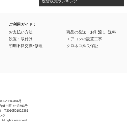
総合販売ランキング
ご利用ガイド：
お支払い方法
商品の発送・お引渡し･送料
設置・取付け
エアコンの設置工事
初期不良交換･修理
クロネコ延長保証
629803106号
健生医 や 第593号
010501022381
ンク
ll rights reserved..