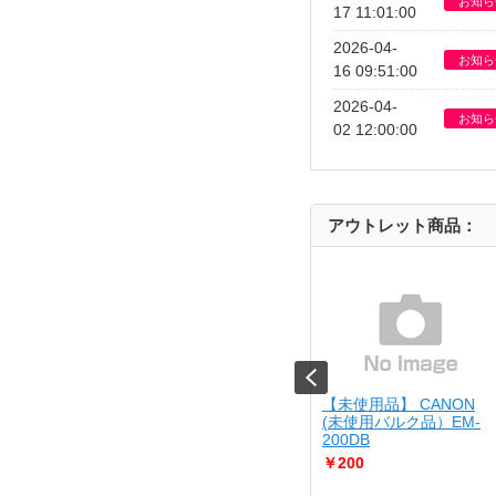
お知ら
17 11:01:00
2026-04-
お知ら
16 09:51:00
2026-04-
お知ら
02 12:00:00
アウトレット商品：
JIRUSHI
【USED】 Kenko
【未使用品】 CANON
10-BA
[USED]u061529 KC-
(未使用バルク品）EM-
AF05
200DB
￥4,980
￥200
さん調理が出来る
..
Cランク品（中古並品）