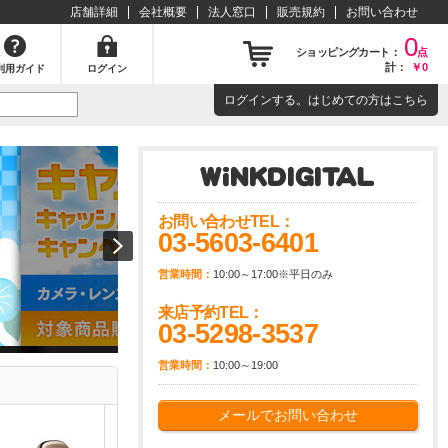
店舗詳細
会社概要
法人窓口
販売規約
お問い合わせ
0
ショッピングカート：
点
計：
￥0
利用ガイド
ログイン
ログイン
する。はじめての方は
こちら
お問い合わせTEL：
03-5603-6401
営業時間：
10:00～17:00※平日のみ
来店予約TEL：
03-5298-3537
営業時間：
10:00～19:00
メールでお問い合わせ