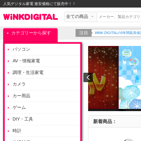
人気デジタル家電 激安価格にて販売中！！
カテゴリーから探す
注目
WiNK DIGITALの5年間
パソコン
AV・情報家電
調理・生活家電
カメラ
カー用品
ゲーム
DIY・工具
新着商品：
時計