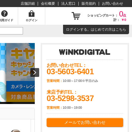
店舗詳細
会社概要
法人窓口
販売規約
お問い合わせ
0
ショッピングカート：
点
計：
￥0
利用ガイド
ログイン
ログイン
する。はじめての方は
こちら
お問い合わせTEL：
03-5603-6401
営業時間：
10:00～17:00※平日のみ
来店予約TEL：
03-5298-3537
営業時間：
10:00～19:00
メールでお問い合わせ