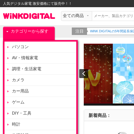
人気デジタル家電 激安価格にて販売中！！
カテゴリーから探す
注目
WiNK DIGITALの5年間
パソコン
AV・情報家電
調理・生活家電
カメラ
カー用品
ゲーム
DIY・工具
新着商品：
時計