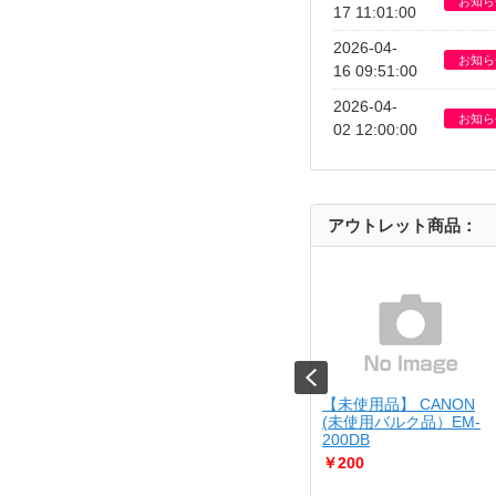
お知ら
17 11:01:00
2026-04-
お知ら
16 09:51:00
2026-04-
お知ら
02 12:00:00
アウトレット商品：
JIRUSHI
【USED】 Kenko
【未使用品】 CANON
10-BA
[USED]u061529 KC-
(未使用バルク品）EM-
AF05
200DB
￥4,980
￥200
さん調理が出来る
..
Cランク品（中古並品）