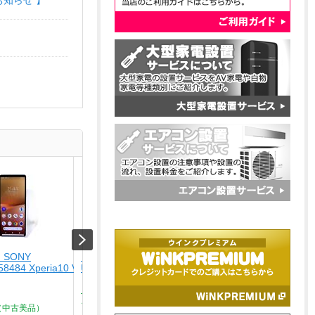
お知らせ 】
 SONY
【未使用品】 ナカバヤシ
【USED】 APPLE
58484 Xperia10 V SO-
USA-CHD6BK
[USED]u059147 iPhone
ルーチタニウム]
￥4,280
￥164,800
Type-C ? HDMIディスプレイ
ア...
（中古美品）
Aランク品（中古美品）