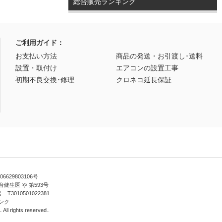
総合販売ランキング
ご利用ガイド：
お支払い方法
商品の発送・お引渡し･送料
設置・取付け
エアコンの設置工事
初期不良交換･修理
クロネコ延長保証
629803106号
健生医 や 第593号
010501022381
ンク
ll rights reserved..