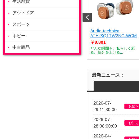
生活雑貨
アウトドア
スポーツ
ート
ZOJIRUSHI
Audio-technica
J
ホビー
ES-GY26-WA
ATH-SQ1TW2NC-WCM
￥53,685
￥9,801
中古商品
デザートメーカー
付属のボウルを庫内で浮かせ
どんな瞬間も、私らしく彩
て調理すること...
る。気分を上げる...
最新ニュース：
2026-07-
お知ら
29 11:30:00
2026-07-
お知ら
28 08:00:00
2026-04-