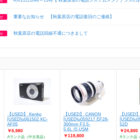
4月21日10時～11時【 秋葉原店の電話システムメンテナンスの
せ
重要なお知らせ 【秋葉原店の電話復旧のご連絡】
せ
秋葉原店の電話回線不通につきまして
せ
【USED】 Kenko
【USED】 CANON
【USED】
[USED]u061502 KC-
[USED]u059217 EF28-
[USED]u0
AF05
300mm F3.5-
52D
5.6L IS USM
￥6,980
￥24,800
￥119,800
Aランク品（中古美品）
Aランク品