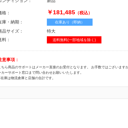
コンディション：
新品
￥181,485
価格：
（税込）
在庫・納期：
在庫あり（即納）
商品サイズ：
特大
送料：
送料無料(一部地域を除く)
注意事項：
こちら商品のサポートはメーカー直接のお受付となります。 お手数ではございます
ーカーサポート窓口まで問い合わせお願いいたします。
※在庫は物流倉庫と店舗の合計です。