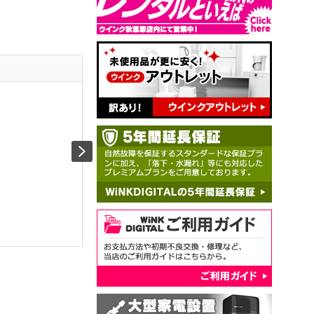
Panasonic
SHARP
SONY
TV-55Z90B(F大型商品)
4T-C55HQ2
K-55XR
￥178,492
￥175,000
￥172,0
域
自発光ならではのコントラス
画像処理エンジン「Medalist
明るさと
トと色表現がで...
S6...
立、Mini .