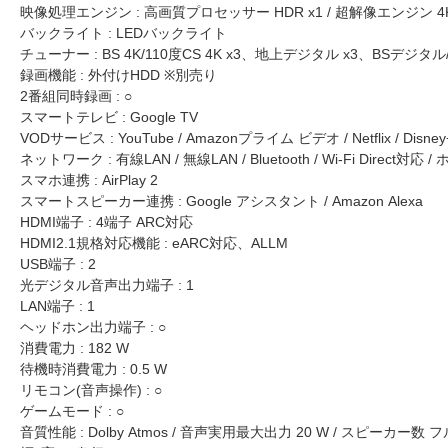
映像処理エンジン : 高画質プロセッサー HDR x1 / 超解像エンジン 4K X-
バックライト : LEDバックライト
チューナー : BS 4K/110度CS 4K x3、地上デジタル x3、BSデジタル
録画機能 : 外付けHDD ※別売り
2番組同時録画 : ○
スマートテレビ : Google TV
VODサービス : YouTube / Amazonプライム ビデオ / Netflix / Disney+ / 
ネットワーク : 有線LAN / 無線LAN / Bluetooth / Wi-Fi Di
スマホ連携 : AirPlay 2
スマートスピーカー連携 : Google アシスタント / Amazon Alexa
HDMI端子 : 4端子 ARC対応
HDMI2.1規格対応機能 : eARC対応、ALLM
USB端子 : 2
光デジタル音声出力端子 : 1
LAN端子 : 1
ヘッドホン出力端子 : ○
消費電力 : 182 W
待機時消費電力 : 0.5 W
リモコン(音声操作) : ○
ゲームモード : ○
音質性能 : Dolby Atmos / 音声実用最大出力 20 W / スピーカー数 