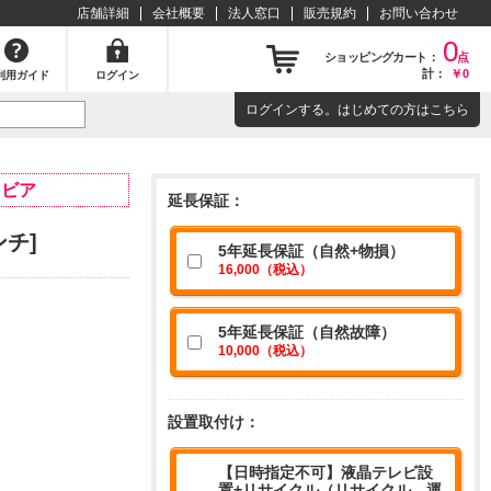
店舗詳細
会社概要
法人窓口
販売規約
お問い合わせ
0
ショッピングカート：
点
計：
￥0
利用ガイド
ログイン
ログイン
する。はじめての方は
こちら
ラビア
延長保証：
ンチ]
5年延長保証（自然+物損）
16,000（税込）
5年延長保証（自然故障）
10,000（税込）
設置取付け：
【日時指定不可】液晶テレビ設
置+リサイクル（リサイクル、運