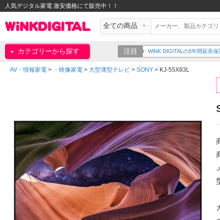
人気デジタル家電 激安価格にて販売中！！
カテゴリーから探す
注目
WiNK DIGITALの5年間
AV・情報家電
>
・映像家電
>
大型薄型テレビ
>
SONY
>
KJ-55X83L