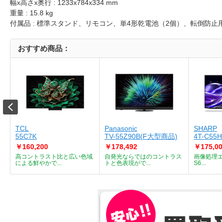
幅x高さx奥行 : 1233x784x334 mm
重量 : 15.8 kg
付属品 : 標準スタンド、リモコン、単4形乾電池（2個）、転倒防止
おすすめ商品：
TCL
Panasonic
SHARP
55C7K
TV-55Z90B(F大型商品)
4T-C55
￥160,200
￥178,492
￥175,0
両
高コントラスト比と広い色域
自発光ならではのコントラス
画像処理エン
による鮮やかで...
トと色表現がで...
S6...