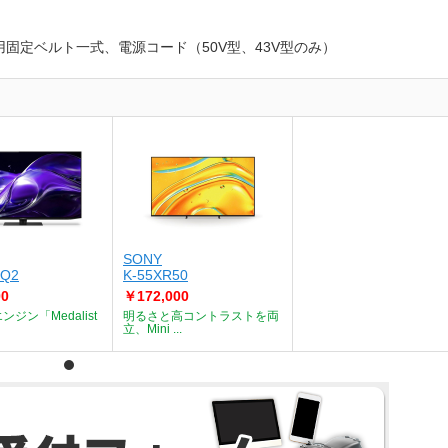
用固定ベルト一式、電源コード（50V型、43V型のみ）
SONY
TCL
HQ2
K-55XR50
55C7K
00
￥172,000
￥160,200
ジン「Medalist
明るさと高コントラストを両
高コントラスト比と広い色
立、Mini ...
による鮮やかで...