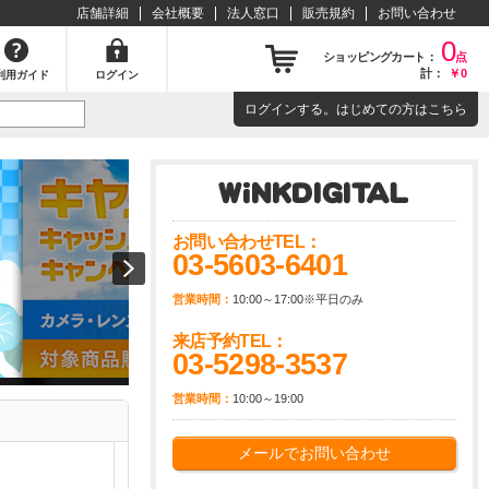
店舗詳細
会社概要
法人窓口
販売規約
お問い合わせ
0
ショッピングカート：
点
計：
￥0
利用ガイド
ログイン
ログイン
する。はじめての方は
こちら
お問い合わせTEL：
03-5603-6401
営業時間：
10:00～17:00※平日のみ
来店予約TEL：
03-5298-3537
営業時間：
10:00～19:00
メールでお問い合わせ