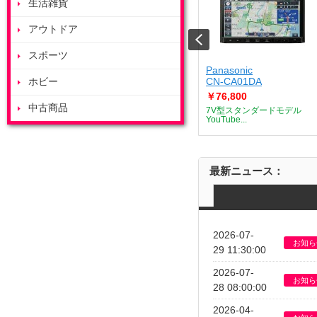
生活雑貨
アウトドア
スポーツ
アイリスオーヤマ
Panasonic
00A2-IC
ホビー
DP-EF164S-B
CN-CA01DA
￥15,980
￥76,800
中古商品
ーダー搭載 10
ポータブルモニター 15.6イン
7V型スタンダードモデル
..
チ スタ...
YouTube...
最新ニュース：
2026-07-
お知ら
29 11:30:00
2026-07-
お知ら
28 08:00:00
2026-04-