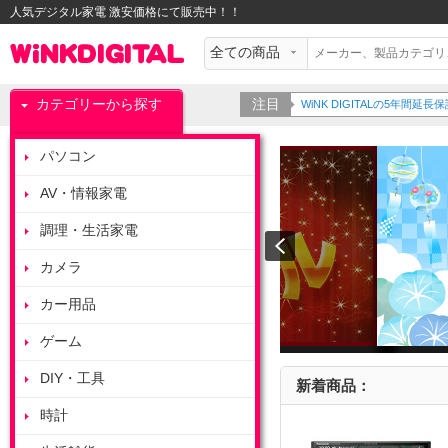
人気デジタル家電 激安価格にて販売中！！
カテゴリーから探す
注目
WiNK DIGITALの5年間
パソコン
AV・情報家電
調理・生活家電
カメラ
カー用品
ゲーム
DIY・工具
新着商品：
時計