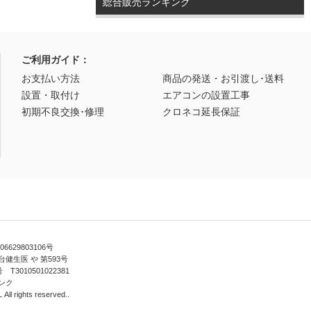
総合販売ランキング
ご利用ガイド：
お支払い方法
商品の発送・お引渡し･送料
設置・取付け
エアコンの設置工事
初期不良交換･修理
クロネコ延長保証
629803106号
健生医 や 第593号
010501022381
ンク
ll rights reserved..