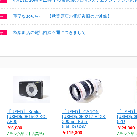
4月21日10時～11時【 秋葉原店の電話システムメンテナンスの
せ
重要なお知らせ 【秋葉原店の電話復旧のご連絡】
せ
秋葉原店の電話回線不通につきまして
せ
【USED】 Kenko
【USED】 CANON
【USED】
[USED]u061502 KC-
[USED]u059217 EF28-
[USED]u0
AF05
300mm F3.5-
52D
5.6L IS USM
￥6,980
￥24,800
￥119,800
Aランク品（中古美品）
Aランク品