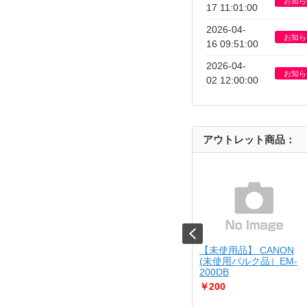
お知ら
17 11:01:00
2026-04-
お知ら
16 09:51:00
2026-04-
お知ら
02 12:00:00
アウトレット商品：
 SONY
【箱悪】 ZOJIRUSHI
【未使用品】 CANON
8499 Xperia10 V SO-
★ EA-DE10-BA
(未使用バルク品）EM-
200DB
￥8,980
￥200
同時にたくさん調理が出来る
「ワイド48c...
（中古美品）