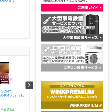
お知らせ 】
 SONY
【未使用品】 ナカバヤシ
【USED】 NIKON
58484 Xperia10 V SO-
USA-CHD6BK
[USED]u059252 NIKKOR
50mm f/3.5-6.3 VR [シ
￥4,280
バー]
Type-C ? HDMIディスプレイ
￥15,800
ア...
（中古美品）