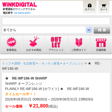
家電通販のウインクデジタル
ログイン
カート
電話番号
03-5603-6401
新着商品
おすすめ商品
アウトレット
ご利用ガイド
店舗情報
> ★ RE-
トップ
>
調理・生活家電
>
・キッチン家電
>
オーブンレンジ
WF186-W
★ RE-WF186-W SHARP
SHARP オーブンレンジ
PLAINLY RE-WF186-W [ホワイト] ★ RE-WF186-W
タイムセール中！！
2026年08月01日 00時00分～2026年08月31日 23時59分
￥21,800
セール価格
：
(税込)