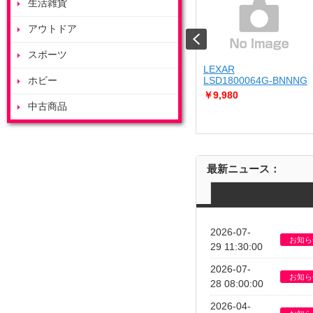
生活雑貨
アウトドア
スポーツ
Panasonic
LEXAR
-W
ホビー
CS-256DEX-W
LSD1800064G-BNNNG
￥115,000
￥9,980
中古商品
ー冷暖房除湿タイ
インバーター冷暖房除湿タイ
...
プ ルームエア...
最新ニュース：
2026-07-
お知ら
29 11:30:00
2026-07-
お知ら
28 08:00:00
2026-04-