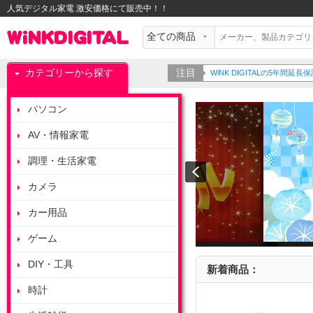
人気デジタル家電 激安価格にて販売中！！
カテゴリーから探す
注目
WiNK DIGITALの5年間
パソコン
AV・情報家電
調理・生活家電
カメラ
カー用品
ゲーム
DIY・工具
新着商品：
時計