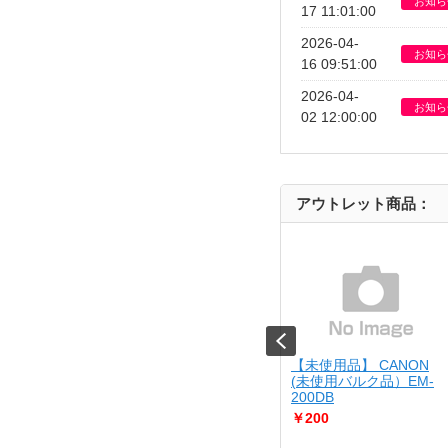
お知ら
17 11:01:00
2026-04-
お知ら
16 09:51:00
2026-04-
お知ら
02 12:00:00
アウトレット商品：
Kenko
【USED】 Kenko
【未使用品】 CANON
1529 KC-
[USED]u061500 KC-
(未使用バルク品）EM-
AF05
200DB
￥6,980
￥200
（中古並品）
Aランク品（中古美品）