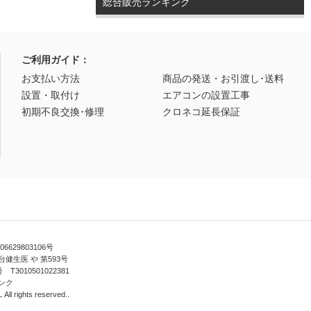
総合販売ランキング
ご利用ガイド：
お支払い方法
商品の発送・お引渡し･送料
設置・取付け
エアコンの設置工事
初期不良交換･修理
クロネコ延長保証
629803106号
健生医 や 第593号
010501022381
ンク
ll rights reserved..