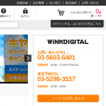
店舗詳細
会社概要
法人窓口
販売規約
お問い合わせ
0
ショッピングカート：
点
計：
￥0
利用ガイド
ログイン
ログイン
する。はじめての方は
こちら
お問い合わせTEL：
03-5603-6401
営業時間：
10:00～17:00※平日のみ
来店予約TEL：
03-5298-3537
営業時間：
10:00～19:00
メールでお問い合わせ