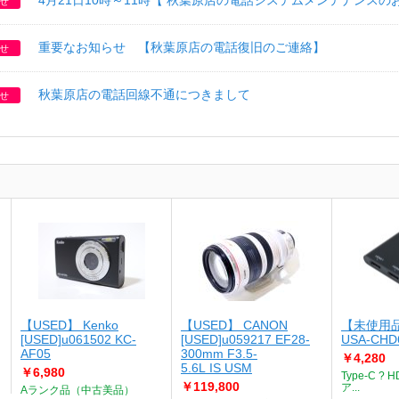
4月21日10時～11時【 秋葉原店の電話システムメンテナンスの
せ
重要なお知らせ 【秋葉原店の電話復旧のご連絡】
せ
秋葉原店の電話回線不通につきまして
せ
【USED】 Kenko
【USED】 CANON
【未使用
[USED]u061502 KC-
[USED]u059217 EF28-
USA-CHD
AF05
300mm F3.5-
￥4,280
5.6L IS USM
￥6,980
Type-C 
￥119,800
ア...
Aランク品（中古美品）