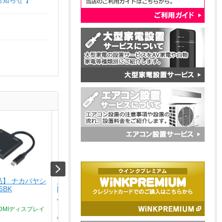
お知らせ 】
品】 ナカバヤシ
【USED】 APPLE
【USED】 NIKON
6BK
[USED]u059147 iPhone15 Pro 1TB [ブ
[USED]u059252 NIKKOR
ルーチタニウム]
50mm f/3.5-6.3 VR [シ
バー]
￥164,800
? HDMIディスプレイ
￥15,800
Aランク品（中古美品）