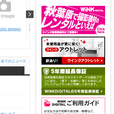
LEXAR
Audio-technica
128G-BNNNG
LSDSIPL256G-BNNNG
ATH-SQ1TW2NC-WCM
￥19,800
￥9,801
どんな瞬間も、私らしく彩
る。気分を上げる...
全てのニュース